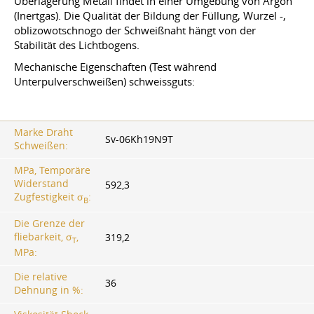
Überlagerung Metall findet in einer Umgebung von Argon
(Inertgas). Die Qualität der Bildung der Füllung, Wurzel -,
oblizowotschnogo der Schweißnaht hängt von der
Stabilität des Lichtbogens.
Mechanische Eigenschaften (Test während
Unterpulverschweißen) schweissguts:
Marke Draht
Sv-06Kh19N9T
Schweißen:
MPa, Temporäre
Widerstand
592,3
Zugfestigkeit σ
:
B
Die Grenze der
fliebarkeit, σ
,
319,2
T
MPa:
Die relative
36
Dehnung in %: