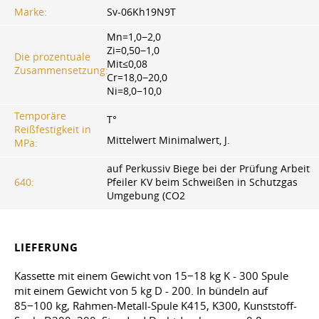
Marke:
Sv-06Kh19N9T
Mn=1,0−2,0
Zi=0,50−1,0
Die prozentuale
Mit≤0,08
Zusammensetzung:
Cr=18,0−20,0
Ni=8,0−10,0
Temporäre
T°
Reißfestigkeit in
Mittelwert Minimalwert, J.
MPa:
auf Perkussiv Biege bei der Prüfung Arbeit
640:
Pfeiler KV beim Schweißen in Schutzgas
Umgebung (CO2
LIEFERUNG
Kassette mit einem Gewicht von 15−18 kg K - 300 Spule
mit einem Gewicht von 5 kg D - 200. In bündeln auf
85−100 kg, Rahmen-Metall-Spule K415, K300, Kunststoff-