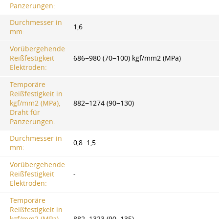
Panzerungen:
Durchmesser in
1,6
mm:
Vorübergehende
Reißfestigkeit
686−980 (70−100) kgf/mm2 (MPa)
Elektroden:
Temporäre
Reißfestigkeit in
kgf/mm2 (MPa),
882−1274 (90−130)
Draht für
Panzerungen:
Durchmesser in
0,8−1,5
mm:
Vorübergehende
Reißfestigkeit
-
Elektroden:
Temporäre
Reißfestigkeit in
kgf/mm2 (MPa),
882−1323 (90−135)