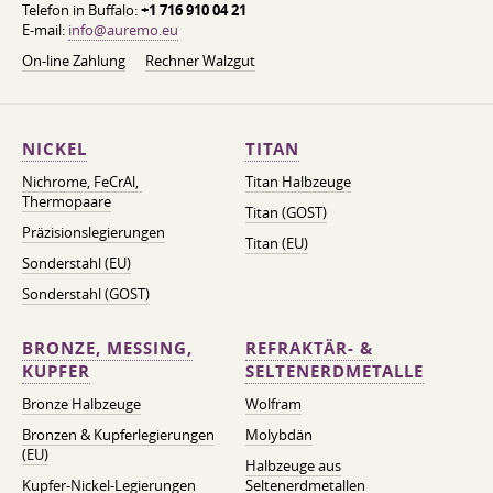
Telefon in Buffalo:
+1 716 910 04 21
E-mail:
info@auremo.eu
On-line Zahlung
Rechner Walzgut
NICKEL
TITAN
Nichrome, FeСrAl, ​​
Titan Halbzeuge
Thermopaare
Titan (GOST)
Präzisionslegierungen
Titan (EU)
Sonderstahl (EU)
Sonderstahl (GOST)
BRONZE, MESSING,
REFRAKTÄR- &
KUPFER
SELTENERDMETALLE
Bronze Halbzeuge
Wolfram
Bronzen & Kupferlegierungen
Molybdän
(EU)
Halbzeuge aus
Kupfer-Nickel-Legierungen
Seltenerdmetallen