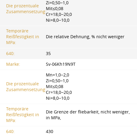
Zi=0,50−1,0
Die prozentuale
Mit≤0,08
Zusammensetzung:
Cr=18,0−20,0
Ni=8,0−10,0
Temporäre
Reißfestigkeit in
Die relative Dehnung, % nicht weniger
MPa:
640:
35
Marke:
Sv-06Kh19N9T
Mn=1,0−2,0
Zi=0,50−1,0
Die prozentuale
Mit≤0,08
Zusammensetzung:
Cr=18,0−20,0
Ni=8,0−10,0
Temporäre
Die Grenze der fliebarkeit, nicht weniger,
Reißfestigkeit in
in MPa,
MPa:
640:
430