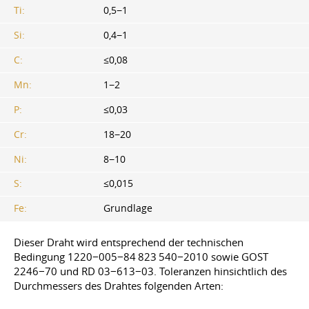
Ti:
0,5−1
Si:
0,4−1
C:
≤0,08
Mn:
1−2
P:
≤0,03
Cr:
18−20
Ni:
8−10
S:
≤0,015
Fe:
Grundlage
Dieser Draht wird entsprechend der technischen
Bedingung 1220−005−84 823 540−2010 sowie GOST
2246−70 und RD 03−613−03. Toleranzen hinsichtlich des
Durchmessers des Drahtes folgenden Arten: