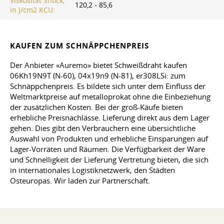
Viskosität Shock,
120,2 - 85,6
in J/cm2 KCU:
KAUFEN ZUM SCHNÄPPCHENPREIS
Der Anbieter «Auremo» bietet Schweißdraht kaufen
06Kh19N9T (N-60), 04x19n9 (N-81), er308LSi: zum
Schnäppchenpreis. Es bildete sich unter dem Einfluss der
Weltmarktpreise auf metalloprokat ohne die Einbeziehung
der zusätzlichen Kosten. Bei der groß-Käufe bieten
erhebliche Preisnachlässe. Lieferung direkt aus dem Lager
gehen. Dies gibt den Verbrauchern eine übersichtliche
Auswahl von Produkten und erhebliche Einsparungen auf
Lager-Vorräten und Räumen. Die Verfügbarkeit der Ware
und Schnelligkeit der Lieferung Vertretung bieten, die sich
in internationales Logistiknetzwerk, den Städten
Osteuropas. Wir laden zur Partnerschaft.