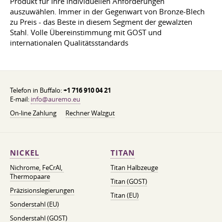
Produkt für Ihre individuellen Anforderungen
auszuwählen. Immer in der Gegenwart von Bronze-Blech
zu Preis - das Beste in diesem Segment der gewalzten
Stahl. Volle Übereinstimmung mit GOST und
internationalen Qualitätsstandards
Telefon in Buffalo:
+1 716 910 04 21
E-mail:
info@auremo.eu
On-line Zahlung
Rechner Walzgut
NICKEL
TITAN
Nichrome, FeСrAl, ​​
Titan Halbzeuge
Thermopaare
Titan (GOST)
Präzisionslegierungen
Titan (EU)
Sonderstahl (EU)
Sonderstahl (GOST)