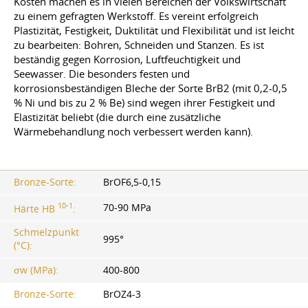
Kosten machen es in vielen Bereichen der Volkswirtschaft
zu einem gefragten Werkstoff. Es vereint erfolgreich
Plastizität, Festigkeit, Duktilität und Flexibilität und ist leicht
zu bearbeiten: Bohren, Schneiden und Stanzen. Es ist
beständig gegen Korrosion, Luftfeuchtigkeit und
Seewasser. Die besonders festen und
korrosionsbeständigen Bleche der Sorte BrB2 (mit 0,2-0,5
% Ni und bis zu 2 % Be) sind wegen ihrer Festigkeit und
Elastizität beliebt (die durch eine zusätzliche
Wärmebehandlung noch verbessert werden kann).
Bronze-Sorte:
BrOF6,5-0,15
10-1
70-90 MPa
Härte HB
:
Schmelzpunkt
995°
(°C):
σw (MPa):
400-800
Bronze-Sorte:
BrOZ4-3