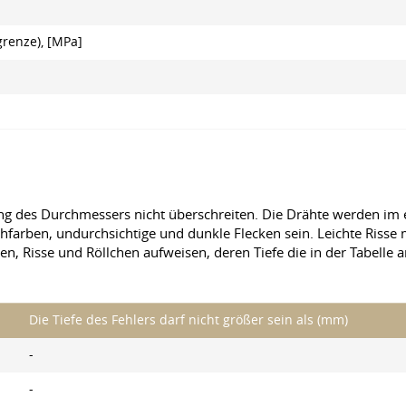
grenze), [MPa]
ng des Durchmessers nicht überschreiten. Die Drähte werden im e
hfarben, undurchsichtige und dunkle Flecken sein. Leichte Risse 
ken, Risse und Röllchen aufweisen, deren Tiefe die in der Tabelle
Die Tiefe des Fehlers darf nicht größer sein als (mm)
-
-