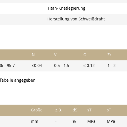
Titan-Knetlegierung
Herstellung von Schweißdraht
N
V
O
Zr
36 - 95.7
≤0.04
0.5 - 1.5
≤ 0.12
1 - 2
r Tabelle angegeben.
Größe
z.B.
d5
sT
sT
mm
-
%
MPa
MPa