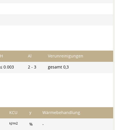
H
Al
Verunreinigungen
≤ 0.003
2 - 3
gesamt 0,3
KCU
y
Wärmebehandlung.
kJ/m2
%
-