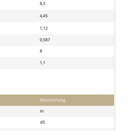
8,3
4,45
1,12
0,587
8
1,1
Bezeichnung
In
d5