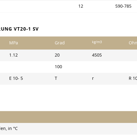
12
590-785
RUNG VT20-1 SV
kg/m3
MPa
Grad
Oh
1.12
20
4505
100
E 10- 5
T
r
R 1
en, in °C