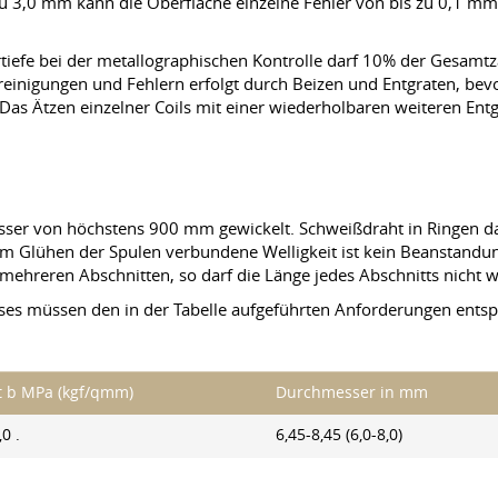
 3,0 mm kann die Oberfläche einzelne Fehler von bis zu 0,1 mm
iefe bei der metallographischen Kontrolle darf 10% der Gesamtz
einigungen und Fehlern erfolgt durch Beizen und Entgraten, bev
Das Ätzen einzelner Coils mit einer wiederholbaren weiteren Entga
ser von höchstens 900 mm gewickelt. Schweißdraht in Ringen d
em Glühen der Spulen verbundene Welligkeit ist kein Beanstandu
s mehreren Abschnitten, so darf die Länge jedes Abschnitts nicht 
ses müssen den in der Tabelle aufgeführten Anforderungen entsp
it b MPa (kgf/qmm)
Durchmesser in mm
0 .
6,45-8,45 (6,0-8,0)