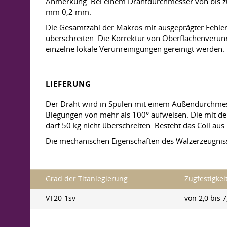
Anmerkung. Bei einem Drahtdurchmesser von bis zu
mm 0,2 mm.
Die Gesamtzahl der Makros mit ausgeprägter Fehlert
überschreiten. Die Korrektur von Oberflächenverunr
einzelne lokale Verunreinigungen gereinigt werden. 
LIEFERUNG
Der Draht wird in Spulen mit einem Außendurchmes
Biegungen von mehr als 100° aufweisen. Die mit d
darf 50 kg nicht überschreiten. Besteht das Coil au
Die mechanischen Eigenschaften des Walzerzeugnis
Grad der Titanlegierung
Zugfestigke
VT20-1sv
von 2,0 bis 7,