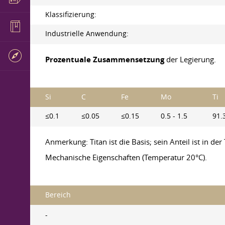
Klassifizierung:
Industrielle Anwendung:
Prozentuale Zusammensetzung
der Legierung.
Si
C
Fe
Mo
Ti
≤0.1
≤0.05
≤0.15
0.5 - 1.5
91.
Anmerkung: Titan ist die Basis; sein Anteil ist in de
Mechanische Eigenschaften (Temperatur 20°C).
Bereich
-