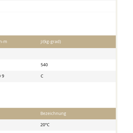
m-m
J/(kg-grad)
540
0 9
C
Bezeichnung
20°С