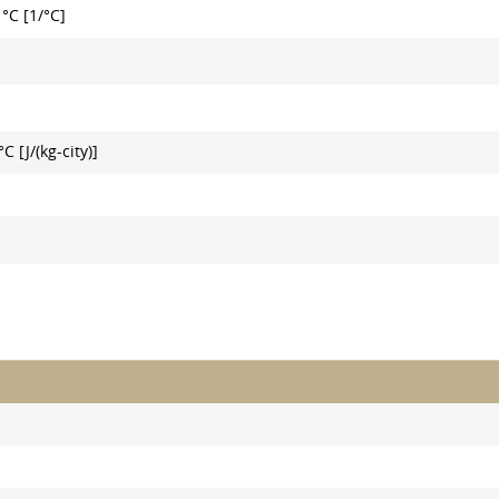
°C [1/°C]
 [J/(kg-city)]