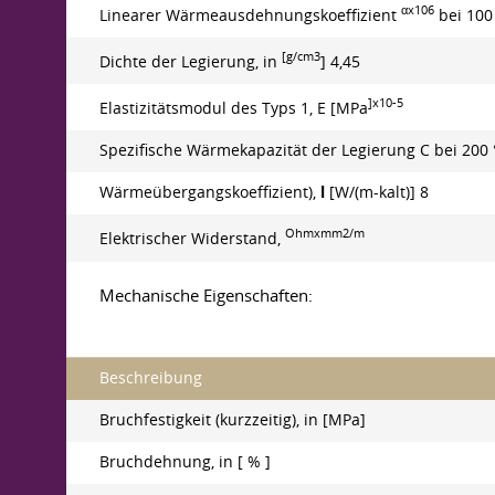
αx106
Linearer Wärmeausdehnungskoeffizient
bei 100 
[g/cm3
Dichte der Legierung, in
] 4,45
]x10-5
Elastizitätsmodul des Typs 1, E [MPa
Spezifische Wärmekapazität der Legierung C bei 200 °C
Wärmeübergangskoeffizient),
l
[W/(m-kalt)] 8
Ohmxmm2/m
Elektrischer Widerstand,
Mechanische Eigenschaften:
Beschreibung
Bruchfestigkeit (kurzzeitig), in [MPa]
Bruchdehnung, in [ % ]