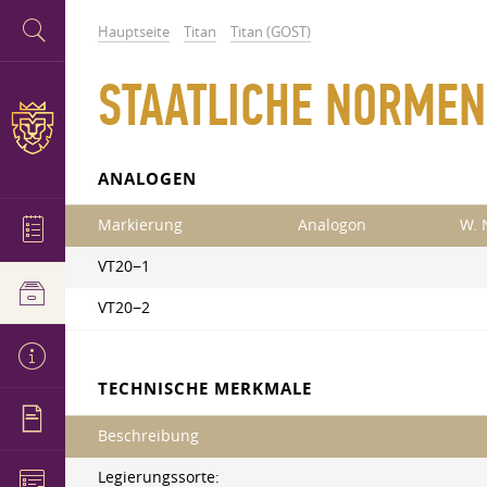
Hauptseite
Titan
Titan (GOST)
STAATLICHE NORMEN
ANALOGEN
Markierung
Analogon
W. 
VT20−1
VT20−2
TECHNISCHE MERKMALE
Beschreibung
Legierungssorte: