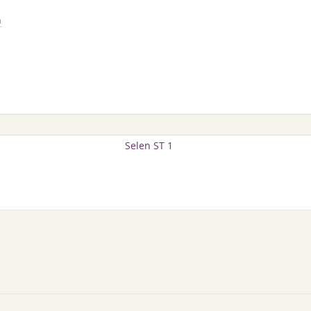
n
Selen ST 1