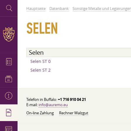
Hauptseite
Datenbank
Sonstige Metalle und Legierunge
SELEN
Selen
Selen ST 0
Selen ST 2
Telefon in Buffalo:
+1 716 910 04 21
E-mail:
info@auremo.eu
On-line Zahlung
Rechner Walzgut