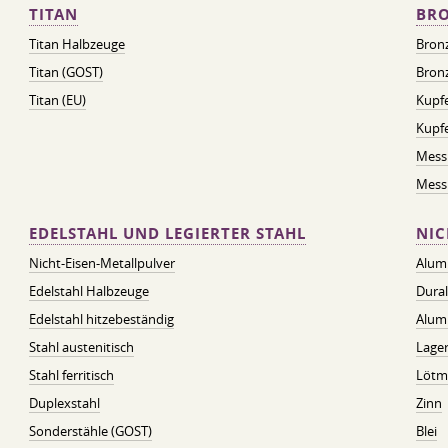
TITAN
BRO
Titan Halbzeuge
Bron
Titan (GOST)
Bronz
Titan (EU)
Kupfe
Kupf
Mess
Messi
EDELSTAHL UND LEGIERTER STAHL
NIC
Nicht-Eisen-Metallpulver
Alum
Edelstahl Halbzeuge
Dura
Edelstahl hitzebeständig
Alum
Stahl austenitisch
Lager
Stahl ferritisch
Lötmi
Duplexstahl
Zinn
Sonderstähle (GOST)
Blei