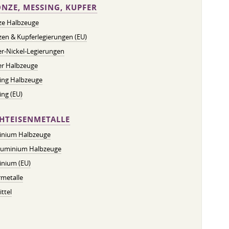
NZE, MESSING, KUPFER
ze Halbzeuge
en & Kupferlegierungen (EU)
r-Nickel-Legierungen
er Halbzeuge
ing Halbzeuge
ng (EU)
HTEISENMETALLE
inium Halbzeuge
luminium Halbzeuge
inium (EU)
metalle
ttel