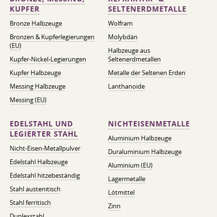
KUPFER
SELTENERDMETALLE
Bronze Halbzeuge
Wolfram
Bronzen & Kupferlegierungen
Molybdän
(EU)
Halbzeuge aus
Kupfer-Nickel-Legierungen
Seltenerdmetallen
Kupfer Halbzeuge
Metalle der Seltenen Erden
Messing Halbzeuge
Lanthanoide
Messing (EU)
EDELSTAHL UND
NICHTEISENMETALLE
LEGIERTER STAHL
Aluminium Halbzeuge
Nicht-Eisen-Metallpulver
Duraluminium Halbzeuge
Edelstahl Halbzeuge
Aluminium (EU)
Edelstahl hitzebeständig
Lagermetalle
Stahl austenitisch
Lötmittel
Stahl ferritisch
Zinn
Duplexstahl