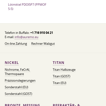
Lötmittel PDOl5P7 (PPMOF
5-5)
Telefon in Buffalo:
+1 716 910 04 21
E-mail:
info@auremo.eu
On-line Zahlung
Rechner Walzgut
NICKEL
TITAN
Nichrome, FeСrAl, ​​
Titan Halbzeuge
Thermopaare
Titan (GOST)
Präzisionslegierungen
Titan (EU)
Sonderstahl (EU)
Sonderstahl (GOST)
BRONZE, MESSING,
REFRAKTÄR- &