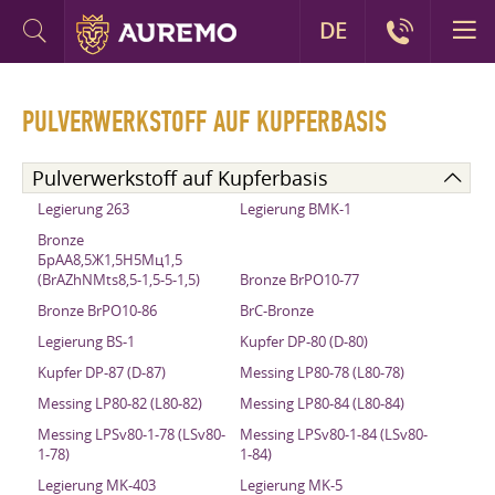
DE
PULVERWERKSTOFF AUF KUPFERBASIS
Pulverwerkstoff auf Kupferbasis
Legierung 263
Legierung BMK-1
Bronze
БрАА8,5Ж1,5Н5Мц1,5
(BrAZhNMts8,5-1,5-5-1,5)
Bronze BrPO10-77
Bronze BrPO10-86
BrC-Bronze
Legierung BS-1
Kupfer DP-80 (D-80)
Kupfer DP-87 (D-87)
Messing LP80-78 (L80-78)
Messing LP80-82 (L80-82)
Messing LP80-84 (L80-84)
Messing LPSv80-1-78 (LSv80-
Messing LPSv80-1-84 (LSv80-
1-78)
1-84)
Legierung MK-403
Legierung MK-5