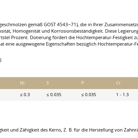
(geschmolzen gemäß GOST 4543−71), die in Ihrer Zusammensetz
osität, Homogenität und Korrosionsbeständigkeit. Diese Legierung 
stel Prozent. Dotierung fördert die Hochtemperatur-Festigkeit zu
l hat eine ausgewogene Eigenschaften bezüglich Hochtemperatur-Fe
)
Ni
S
P
Cr
≤ 0.3
≤ 0.035
≤ 0.035
1 - 1.3
eit und Zähigkeit des Kerns, Z. B. für die Herstellung von Zahnr