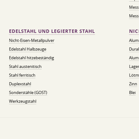
Mess
Messi
EDELSTAHL UND LEGIERTER STAHL
NIC
Nicht-Eisen-Metallpulver
Alum
Edelstahl Halbzeuge
Dura
Edelstahl hitzebeständig
Alum
Stahl austenitisch
Lager
Stahl ferritisch
Lötmi
Duplexstahl
Zinn
Sonderstähle (GOST)
Blei
Werkzeugstahl