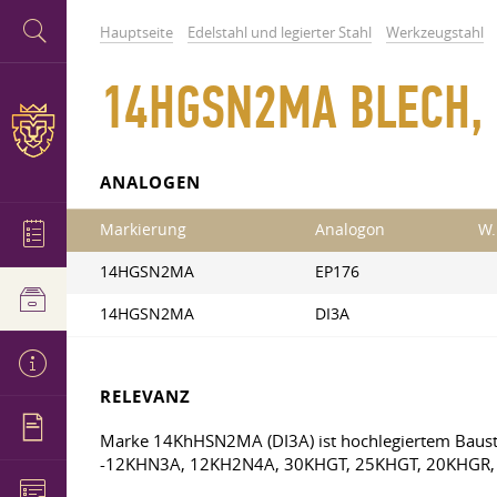
Hauptseite
Edelstahl und legierter Stahl
Werkzeugstahl
14HGSN2МА BLECH, 
ANALOGEN
Markierung
Analogon
W.
14HGSN2MA
EP176
14HGSN2MA
DI3A
RELEVANZ
Marke 14KhHSN2MA (DI3А) ist hochlegiertem Baustah
-12KHN3А, 12KH2N4A, 30KHGT, 25KHGT, 20KHGR