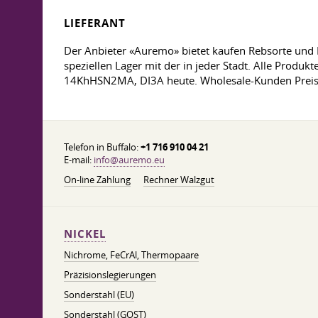
LIEFERANT
Der Anbieter «Auremo» bietet kaufen Rebsorte und F
speziellen Lager mit der in jeder Stadt. Alle Produkt
14KhHSN2MA, DI3А heute. Wholesale-Kunden Preis 
Telefon in Buffalo:
+1 716 910 04 21
E-mail:
info@auremo.eu
On-line Zahlung
Rechner Walzgut
NICKEL
Nichrome, FeСrAl, ​​Thermopaare
Präzisionslegierungen
Sonderstahl (EU)
Sonderstahl (GOST)