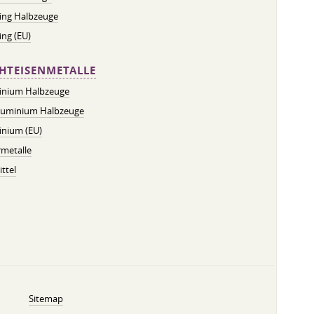
ing Halbzeuge
ng (EU)
HTEISENMETALLE
inium Halbzeuge
luminium Halbzeuge
inium (EU)
metalle
ttel
Sitemap