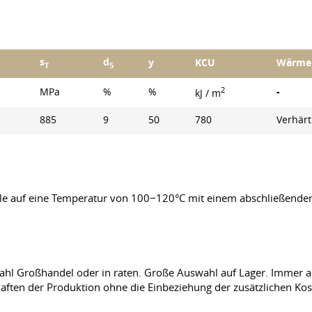
s
d
y
KCU
Wärme
T
5
2
MPa
%
%
-
kJ / m
885
9
50
780
Verhär
ile auf eine Temperatur von 100−120°C mit einem abschließend
Stahl Großhandel oder in raten. Große Auswahl auf Lager. Immer
haften der Produktion ohne die Einbeziehung der zusätzlichen Kos