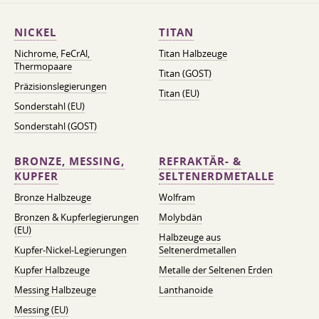
NICKEL
TITAN
Nichrome, FeСrAl, ​​
Titan Halbzeuge
Thermopaare
Titan (GOST)
Präzisionslegierungen
Titan (EU)
Sonderstahl (EU)
Sonderstahl (GOST)
BRONZE, MESSING,
REFRAKTÄR- &
KUPFER
SELTENERDMETALLE
Bronze Halbzeuge
Wolfram
Bronzen & Kupferlegierungen
Molybdän
(EU)
Halbzeuge aus
Kupfer-Nickel-Legierungen
Seltenerdmetallen
Kupfer Halbzeuge
Metalle der Seltenen Erden
Messing Halbzeuge
Lanthanoide
Messing (EU)