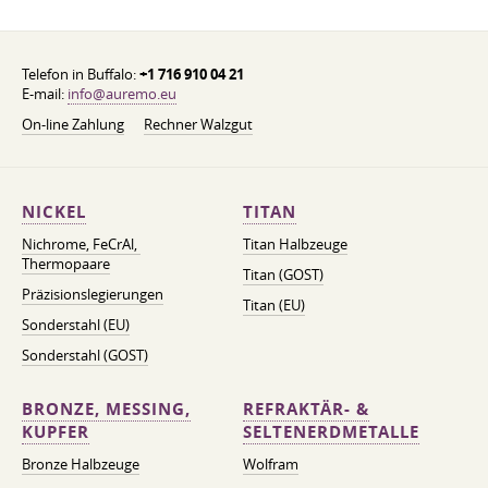
Telefon in Buffalo:
+1 716 910 04 21
E-mail:
info@auremo.eu
On-line Zahlung
Rechner Walzgut
NICKEL
TITAN
Nichrome, FeСrAl, ​​
Titan Halbzeuge
Thermopaare
Titan (GOST)
Präzisionslegierungen
Titan (EU)
Sonderstahl (EU)
Sonderstahl (GOST)
BRONZE, MESSING,
REFRAKTÄR- &
KUPFER
SELTENERDMETALLE
Bronze Halbzeuge
Wolfram