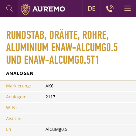
DE
RUNDSTAB, DRÄHTE, ROHRE,
ALUMINIUM ENAW-ALCUMG0.5
UND ENAW-ALCUMG0.5T1
ANALOGEN
Markierung:
AK6
Analogon:
2117
W. Nr.:
Aisi Uns:
En:
AlCuMg0.5