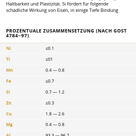
Haltbarkeit und Plastizität. Si fördert für folgende
schädliche Wirkung von Eisen, in einige Tiefe Bindung
PROZENTUALE ZUSAMMENSETZUNG (NACH GOST
4784−97)
Ni
:
≤0.1
Ti
:
≤01
Mn
:
0.4 — 0.8
Fe
:
≤0.7
Si
:
0.7 — 1.2
Zn
:
≤0.3
Cu
:
1.8 — 2.6
Mg
:
0.4 — 0.8
Al
:
93.3 — 96.7