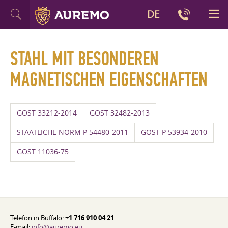
DE
STAHL MIT BESONDEREN
MAGNETISCHEN EIGENSCHAFTEN
GOST 33212-2014
GOST 32482-2013
STAATLICHE NORM P 54480-2011
GOST P 53934-2010
GOST 11036-75
Telefon in Buffalo:
+1 716 910 04 21
E-mail:
info@auremo.eu