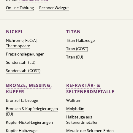
On-line Zahlung
Rechner Walzgut
NICKEL
TITAN
Nichrome, FeСrAl, ​​
Titan Halbzeuge
Thermopaare
Titan (GOST)
Präzisionslegierungen
Titan (EU)
Sonderstahl (EU)
Sonderstahl (GOST)
BRONZE, MESSING,
REFRAKTÄR- &
KUPFER
SELTENERDMETALLE
Bronze Halbzeuge
Wolfram
Bronzen & Kupferlegierungen
Molybdän
(EU)
Halbzeuge aus
Kupfer-Nickel-Legierungen
Seltenerdmetallen
Kupfer Halbzeuge
Metalle der Seltenen Erden