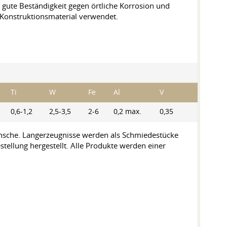
r gute Beständigkeit gegen örtliche Korrosion und
s Konstruktionsmaterial verwendet.
Ti
W
Fe
Al
V
0,6-1,2
2,5-3,5
2-6
0,2 max.
0,35
lansche. Langerzeugnisse werden als Schmiedestücke
llung hergestellt. Alle Produkte werden einer