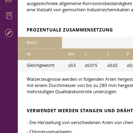
ausgezeichnete allgemeine Korrosionsbeständigkeit u
eine Vielzahl von gemischten Industriechemikalien au
PROZENTUALE ZUSAMMENSETZUNG
Basis
Ni
Mn
C
S
P
Gleichgewicht
≤0,5
≤0,015
≤0,02
≤0,
Walzerzeugnisse werden in folgenden Arten hergeste
mit einem Durchmesser von bis zu 280 mm hergeste
mehrstufigen Qualitätskontrolle unterzogen.
VERWENDET WERDEN STANGEN UND DRÄHTE
- Die Herstellung von verschiedenen Arten von chem
- Chlorierungsanlagen;