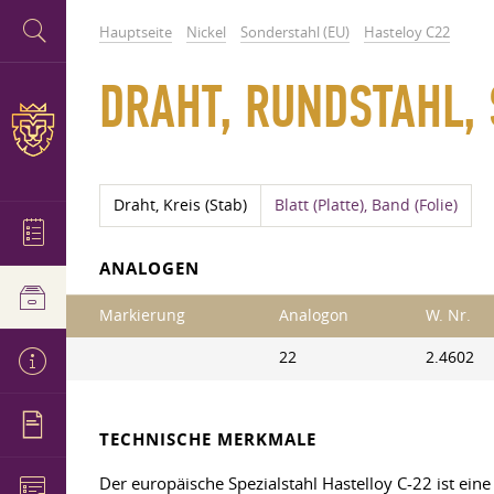
Hauptseite
Nickel
Sonderstahl (EU)
Hasteloy C22
DRAHT, RUNDSTAHL,
Draht, Kreis (Stab)
Blatt (Platte), Band (Folie)
ANALOGEN
Markierung
Analogon
W. Nr.
22
2.4602
TECHNISCHE MERKMALE
Der europäische Spezialstahl Hastelloy C-22 ist e