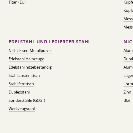
Titan (EU)
Kupfe
Kupf
Mess
Messi
EDELSTAHL UND LEGIERTER STAHL
NIC
Nicht-Eisen-Metallpulver
Alum
Edelstahl Halbzeuge
Dura
Edelstahl hitzebeständig
Alum
Stahl austenitisch
Lager
Stahl ferritisch
Lötmi
Duplexstahl
Zinn
Sonderstähle (GOST)
Blei
Werkzeugstahl