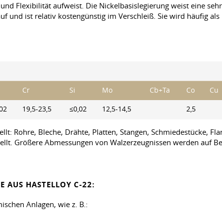
nd Flexibilität aufweist. Die Nickelbasislegierung weist eine seh
f und ist relativ kostengünstig im Verschleiß. Sie wird häufig al
Cr
Si
Mo
Cb+Ta
Co
Cu
02
19,5-23,5
≤0,02
12,5-14,5
2,5
llt: Rohre, Bleche, Drähte, Platten, Stangen, Schmiedestücke, F
llt. Größere Abmessungen von Walzerzeugnissen werden auf Beste
 AUS HASTELLOY C-22:
ischen Anlagen, wie z. B.: