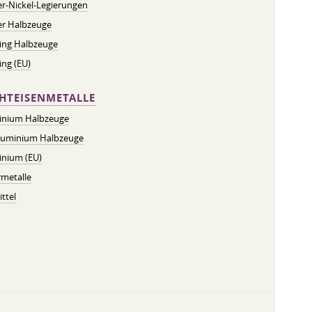
r-Nickel-Legierungen
er Halbzeuge
ing Halbzeuge
ng (EU)
HTEISENMETALLE
inium Halbzeuge
luminium Halbzeuge
inium (EU)
metalle
ttel