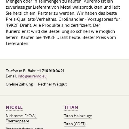
Mengen oder in Teilmengen zu kaufen. Auremo ist ein
zuverlässiger Lieferant von Metallwalzprodukten und lädt
Sie herzlich ein, Partner zu werden. Wir haben das beste
Preis-Qualitäts-Verhältnis. Großhändler - Vorzugspreis für
49K2F-Draht. Alle Produkte sind zertifiziert. Der
Kurierdienst wird die Bestellung so schnell wie möglich
liefern. Kaufen Sie 49K2F Draht heute. Bester Preis vom
Lieferanten
Telefon in Buffalo:
+1 716 910 04 21
E-mail:
info@auremo.eu
On-line Zahlung
Rechner Walzgut
NICKEL
TITAN
Nichrome, FeСrAl, ​​
Titan Halbzeuge
Thermopaare
Titan (GOST)