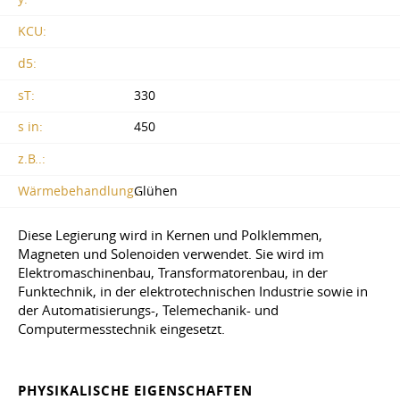
KCU:
d5:
sT:
330
s in:
450
z.B..:
Wärmebehandlung.:
Glühen
Diese Legierung wird in Kernen und Polklemmen,
Magneten und Solenoiden verwendet. Sie wird im
Elektromaschinenbau, Transformatorenbau, in der
Funktechnik, in der elektrotechnischen Industrie sowie in
der Automatisierungs-, Telemechanik- und
Computermesstechnik eingesetzt.
PHYSIKALISCHE EIGENSCHAFTEN