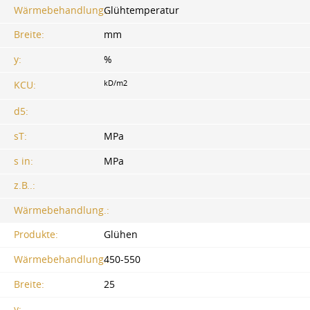
Wärmebehandlung.:
Glühtemperatur
Breite:
mm
y:
%
kD/m2
KCU:
d5:
sT:
MPa
s in:
MPa
z.B..:
Wärmebehandlung.:
Produkte:
Glühen
Wärmebehandlung.:
450-550
Breite:
25
y: