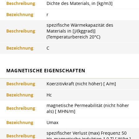
Beschreibung
:
Dichte des Materials, in [kg/m3]
Bezeichnung
:
r
spezifische Wärmekapazität des
Beschreibung
:
Materials in [J/(kggrad)]
(Temperaturbereich 20°C)
Bezeichnung
:
C
MAGNETISCHE EIGENSCHAFTEN
Beschreibung
:
Koerzitivkraft (nicht höher) [ A/m]
Bezeichnung
:
Hc
magnetische Permeabilität (nicht höher
Beschreibung
:
als) [ MHN/m]
Bezeichnung
:
Umax
spezifischer Verlust (max) Frequenz 50
Beschreibung
:
Hz, magnetische Induktion 1,0 Tl [ W/kg ]