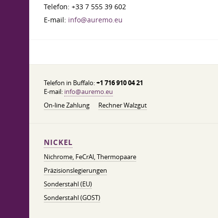
Telefon: +33 7 555 39 602
E-mail:
info@auremo.eu
Telefon in Buffalo:
+1 716 910 04 21
E-mail:
info@auremo.eu
On-line Zahlung
Rechner Walzgut
NICKEL
Nichrome, FeСrAl, ​​Thermopaare
Präzisionslegierungen
Sonderstahl (EU)
Sonderstahl (GOST)