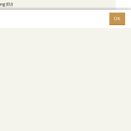
ng (EU)
HTEISENMETALLE
OK
inium Halbzeuge
luminium Halbzeuge
inium (EU)
metalle
ttel
Sitemap
Webdesigner —
Fresh