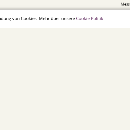
Messi
wendung von Cookies. Mehr über unsere
EDELSTAHL UND LEGIERTER STAHL
Cookie Politik
.
NIC
Nicht-Eisen-Metallpulver
Alum
Edelstahl Halbzeuge
Dura
Edelstahl hitzebeständig
Alum
Stahl austenitisch
Lager
Stahl ferritisch
Lötmi
Duplexstahl
Zinn
Sonderstähle (GOST)
Blei
Werkzeugstahl