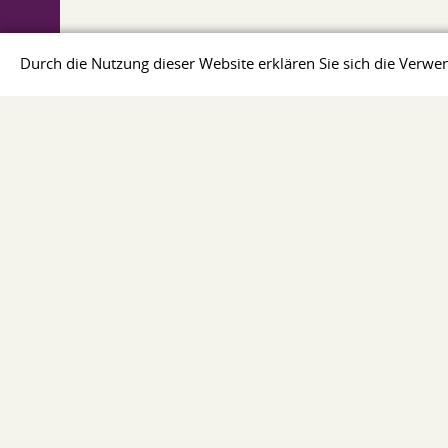
Durch die Nutzung dieser Website erklären Sie sich die Ver
REFRAKTÄR- & SELTENERDMETALLE
Wolfram
Molybdän
Halbzeuge aus Seltenerdmetallen
Metalle der Seltenen Erden
Lanthanoide
© 2007–2026. Unternehmen „Auremo”.
Impressum
AGB