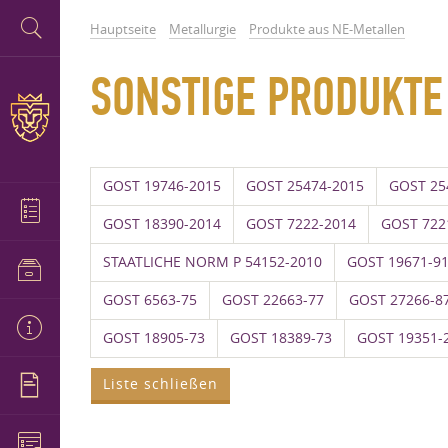
Hauptseite
Metallurgie
Produkte aus NE-Metallen
SONSTIGE PRODUKTE
GOST 19746-2015
GOST 25474-2015
GOST 25
GOST 18390-2014
GOST 7222-2014
GOST 722
STAATLICHE NORM P 54152-2010
GOST 19671-9
GOST 6563-75
GOST 22663-77
GOST 27266-8
GOST 18905-73
GOST 18389-73
GOST 19351-
Liste schließen