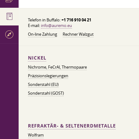
Telefon in Buffalo:
+1 716 910 04 21
E-mail:
info@auremo.eu
On-line Zahlung
Rechner Walzgut
NICKEL
Nichrome, FeСrAl, ​​Thermopaare
Präzisionslegierungen
Sonderstahl (EU)
Sonderstahl (GOST)
REFRAKTÄR- & SELTENERDMETALLE
Wolfram