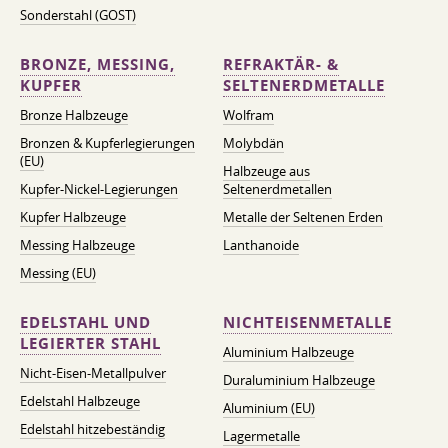
Sonderstahl (GOST)
BRONZE, MESSING,
REFRAKTÄR- &
KUPFER
SELTENERDMETALLE
Bronze Halbzeuge
Wolfram
Bronzen & Kupferlegierungen
Molybdän
(EU)
Halbzeuge aus
Kupfer-Nickel-Legierungen
Seltenerdmetallen
Kupfer Halbzeuge
Metalle der Seltenen Erden
Messing Halbzeuge
Lanthanoide
Messing (EU)
EDELSTAHL UND
NICHTEISENMETALLE
LEGIERTER STAHL
Aluminium Halbzeuge
Nicht-Eisen-Metallpulver
Duraluminium Halbzeuge
Edelstahl Halbzeuge
Aluminium (EU)
Edelstahl hitzebeständig
Lagermetalle