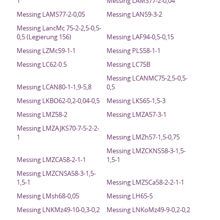
1
Messing LAMS77-2-0,04
Messing LAMS77-2-0,05
Messing LAN59-3-2
Messing LancMc 75-2-2,5-0,5-
0,5 (Legierung 156)
Messing LAF94-0,5-0,15
Messing LZMc59-1-1
Messing PLS58-1-1
Messing LC62-0.5
Messing LC75B
Messing LCANMC75-2,5-0,5-
Messing LCAN80-1-1,9-5,8
0,5
Messing LKBO62-0,2-0,04-0,5
Messing LKS65-1,5-3
Messing LMZ58-2
Messing LMZA57-3-1
Messing LMZAJKS70-7-5-2-2-
1
Messing LMZh57-1,5-0,75
Messing LMZCKNS58-3-1,5-
Messing LMZCA58-2-1-1
1,5-1
Messing LMZCNSA58-3-1,5-
1,5-1
Messing LMZSCa58-2-2-1-1
Messing LMsh68-0,05
Messing LH65-5
Messing LNKMz49-10-0,3-0,2
Messing LNKoMz49-9-0,2-0,2