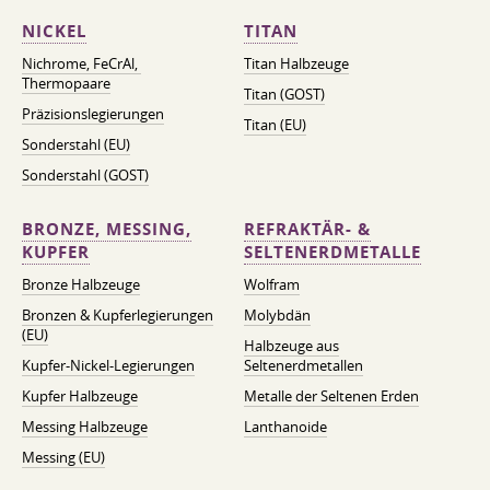
NICKEL
TITAN
Nichrome, FeСrAl, ​​
Titan Halbzeuge
Thermopaare
Titan (GOST)
Präzisionslegierungen
Titan (EU)
Sonderstahl (EU)
Sonderstahl (GOST)
BRONZE, MESSING,
REFRAKTÄR- &
KUPFER
SELTENERDMETALLE
Bronze Halbzeuge
Wolfram
Bronzen & Kupferlegierungen
Molybdän
(EU)
Halbzeuge aus
Kupfer-Nickel-Legierungen
Seltenerdmetallen
Kupfer Halbzeuge
Metalle der Seltenen Erden
Messing Halbzeuge
Lanthanoide
Messing (EU)