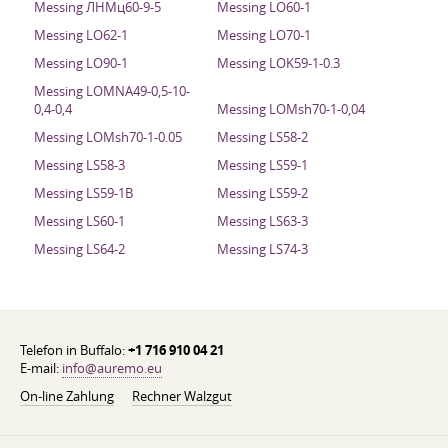
Messing ЛНМц60-9-5
Messing LO60-1
Messing LO62-1
Messing LO70-1
Messing LO90-1
Messing LOK59-1-0.3
Messing LOMNA49-0,5-10-
0,4-0,4
Messing LOMsh70-1-0,04
Messing LOMsh70-1-0.05
Messing LS58-2
Messing LS58-3
Messing LS59-1
Messing LS59-1B
Messing LS59-2
Messing LS60-1
Messing LS63-3
Messing LS64-2
Messing LS74-3
Telefon in Buffalo:
+1 716 910 04 21
E-mail:
info@auremo.eu
On-line Zahlung
Rechner Walzgut