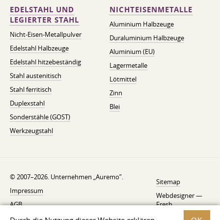
EDELSTAHL UND
NICHTEISENMETALLE
LEGIERTER STAHL
Aluminium Halbzeuge
Nicht-Eisen-Metallpulver
Duraluminium Halbzeuge
Edelstahl Halbzeuge
Aluminium (EU)
Edelstahl hitzebeständig
Lagermetalle
Stahl austenitisch
Lötmittel
Stahl ferritisch
Zinn
Duplexstahl
Blei
Sonderstähle (GOST)
Werkzeugstahl
© 2007–2026. Unternehmen „Auremo”.
Sitemap
Impressum
Webdesigner —
AGB
Fresh
Widerrufsbelehrung