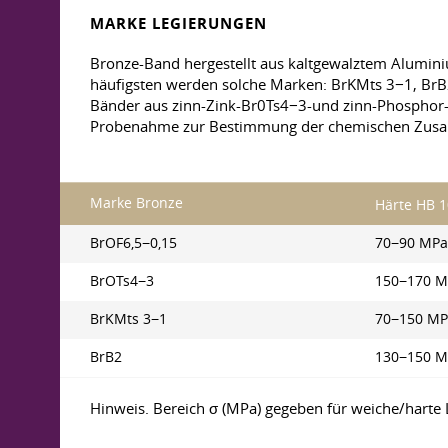
MARKE LEGIERUNGEN
Bronze-Band hergestellt aus kaltgewalztem Alumini
häufigsten werden solche Marken: BrKMts 3−1, BrB2
Bänder aus zinn-Zink-Br0Ts4−3-und zinn-Phosphor-
Probenahme zur Bestimmung der chemischen Zusa
Marke Bronze
Härte HB 1
BrOF6,5−0,15
70−90 MPa
BrOTs4−3
150−170 M
BrKMts 3−1
70−150 MP
BrB2
130−150 M
Hinweis. Bereich σ (MPa) gegeben für weiche/harte 