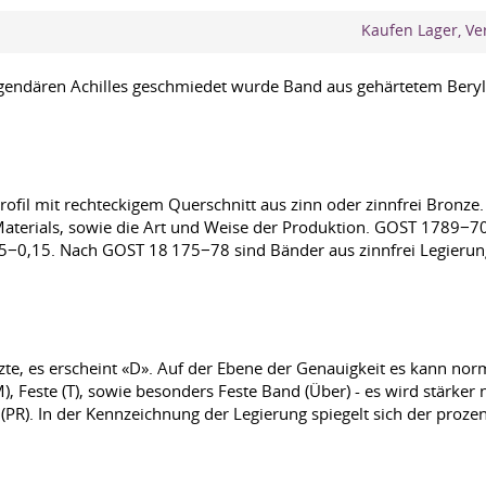
Kaufen Lager, Ve
legendären Achilles geschmiedet wurde Band aus gehärtetem Bery
fil mit rechteckigem Querschnitt aus zinn oder zinnfrei Bronze.
terials, sowie die Art und Weise der Produktion. GOST 1789−70 
0,15. Nach GOST 18 175−78 sind Bänder aus zinnfrei Legierun
lzte, es erscheint «D». Auf der Ebene der Genauigkeit es kann nor
(M), Feste (T), sowie besonders Feste Band (Über) - es wird stär
PR). In der Kennzeichnung der Legierung spiegelt sich der prozen