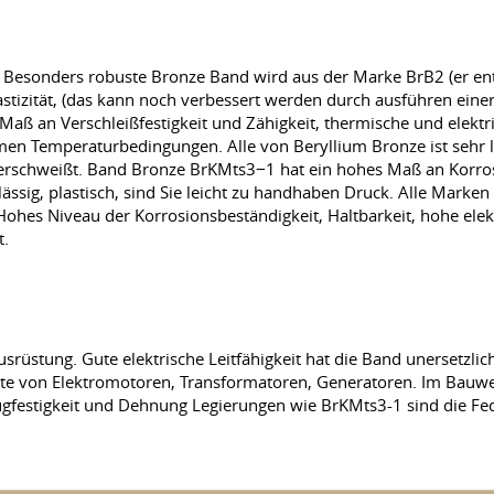
it. Besonders robuste Bronze Band wird aus der Marke BrB2 (er ent
Elastizität, (das kann noch verbessert werden durch ausführen ei
 Maß an Verschleißfestigkeit und Zähigkeit, thermische und elekt
emen Temperaturbedingungen. Alle von Beryllium Bronze ist sehr 
erschweißt. Band Bronze BrKMts3−1 hat ein hohes Maß an Korrosi
ssig, plastisch, sind Sie leicht zu handhaben Druck. Alle Marken
 Hohes Niveau der Korrosionsbeständigkeit, Haltbarkeit, hohe ele
t.
usrüstung. Gute elektrische Leitfähigkeit hat die Band unersetzli
nte von Elektromotoren, Transformatoren, Generatoren. Im Bauw
Zugfestigkeit und Dehnung Legierungen wie BrKMts3-1 sind die F