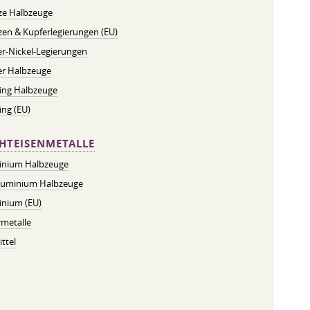
ze Halbzeuge
en & Kupferlegierungen (EU)
r-Nickel-Legierungen
er Halbzeuge
ing Halbzeuge
ng (EU)
HTEISENMETALLE
inium Halbzeuge
luminium Halbzeuge
inium (EU)
metalle
ttel