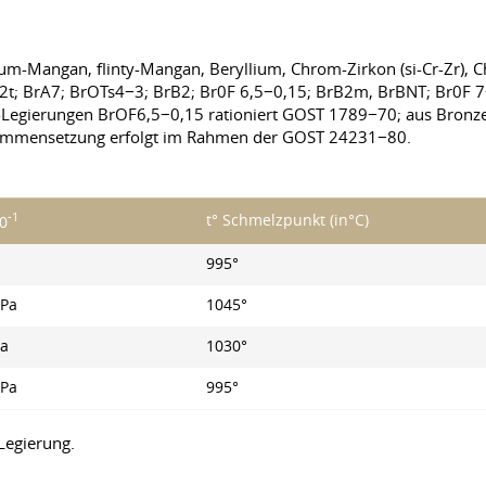
um-Mangan, flinty-Mangan, Beryllium, Chrom-Zirkon (si-Cr-Zr), 
t; BrA7; BrOTs4−3; BrB2; Br0F 6,5−0,15; BrB2m, BrBNT; Br0F 7−
Legierungen BrOF6,5−0,15 rationiert GOST 1789−70; aus Bronze 
mmensetzung erfolgt im Rahmen der GOST 24231−80.
-1
t° Schmelzpunkt (in°C)
0
995°
Pa
1045°
a
1030°
Pa
995°
Legierung.