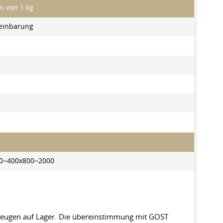
n von 1 kg
einbarung
20−400x800−2000
bzeugen auf Lager. Die übereinstimmung mit GOST