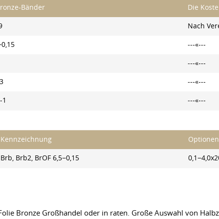
ronze-Bänder
Die Koste
9
Nach Ver
−0,15
---«---
---«---
3
---«---
-1
---«---
Kennzeichnung
Optionen
Brb, Brb2, BrOF 6,5−0,15
0,1−4,0x
 Folie Bronze Großhandel oder in raten. Große Auswahl von Hal