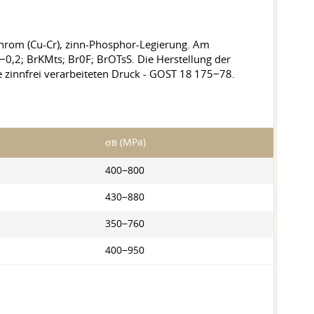
Chrom (Cu-Cr), zinn-Phosphor-Legierung. Am
0,2; BrKMts; Br0F; BrOTsS. Die Herstellung der
zinnfrei verarbeiteten Druck - GOST 18 175−78.
σв (MPa)
400−800
430−880
350−760
400−950