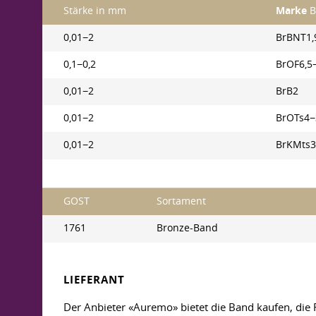
Stärke in mm
Marke
B
0,01−2
BrBNT1,
0,1−0,2
BrOF6,5
0,01−2
BrB2
0,01−2
BrOTs4−
0,01−2
BrKMts3
GOST
Sortament
1761
Bronze-Band
LIEFERANT
Der Anbieter «Auremo» bietet die Band kaufen, die