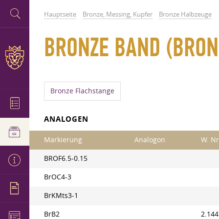
Hauptseite
Bronze, Messing, Kupfer
Bronze Halbzeuge
BRONZE BAND (BRONZ
Bronze Flachstange
ANALOGEN
Markierung
Analogon
W. Nr
BROF6.5-0.15
BrOC4-3
BrKMts3-1
BrB2
2.144