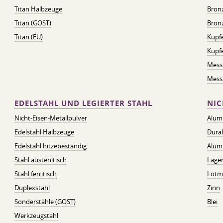
Titan Halbzeuge
Bron
Titan (GOST)
Bronz
Titan (EU)
Kupfe
Kupf
Mess
Messi
EDELSTAHL UND LEGIERTER STAHL
NIC
Nicht-Eisen-Metallpulver
Alum
Edelstahl Halbzeuge
Dura
Edelstahl hitzebeständig
Alum
Stahl austenitisch
Lager
Stahl ferritisch
Lötmi
Duplexstahl
Zinn
Sonderstähle (GOST)
Blei
Werkzeugstahl