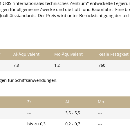
 CRIS "internationales technisches Zentrum" entwickelte Legierun
gen für allgemeine Zwecke und die Luft- und Raumfahrt. Eine bre
ualitätsstandards. Der Preis wird unter Berücksichtigung der t
g
Al-Äquivalent
Mo-Äquivalent
Reale Festigkeit
7,8
1,2
760
ngen für Schiffsanwendungen.
Zr
Al
Mo
---
3,5 - 5,5
---
bis zu 0,3
0,2 - 0,7
---