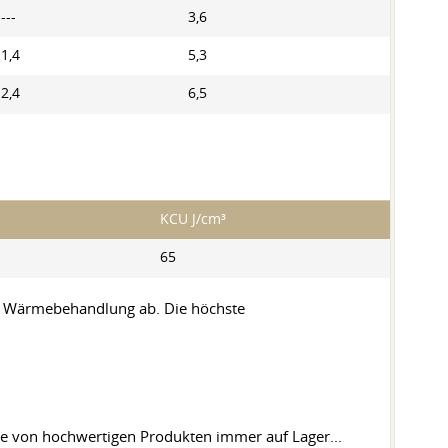
---
3,6
1,4
5,3
2,4
6,5
KCU J/cm³
65
r Wärmebehandlung ab. Die höchste
tte von hochwertigen Produkten immer auf Lager...