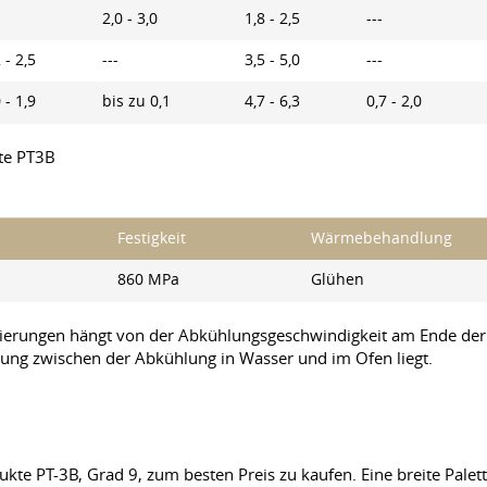
2,0 - 3,0
1,8 - 2,5
---
 - 2,5
---
3,5 - 5,0
---
 - 1,9
bis zu 0,1
4,7 - 6,3
0,7 - 2,0
te PT3B
Festigkeit
Wärmebehandlung
860 MPa
Glühen
gierungen hängt von der Abkühlungsgeschwindigkeit am Ende de
ung zwischen der Abkühlung in Wasser und im Ofen liegt.
ukte PT-3B, Grad 9, zum besten Preis zu kaufen. Eine breite Pale