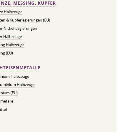
NZE, MESSING, KUPFER
ze Halbzeuge
en & Kupferlegierungen (EU)
r-Nickel-Legierungen
er Halbzeuge
ing Halbzeuge
ng (EU)
HTEISENMETALLE
inium Halbzeuge
luminium Halbzeuge
inium (EU)
metalle
ttel