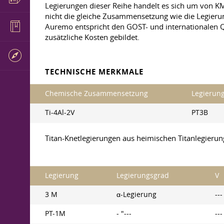
Legierungen dieser Reihe handelt es sich um von KM
nicht die gleiche Zusammensetzung wie die Legierun
Auremo entspricht den GOST- und internationalen Q
zusätzliche Kosten gebildet.
TECHNISCHE MERKMALE
Chemische Zusammensetzung
Legierun
Ti-4Al-2V
PT3B
Titan-Knetlegierungen aus heimischen Titanlegieru
Legierung
Legierungsgrad
V
3 М
α-Legierung
---
PT-1M
- "---
---