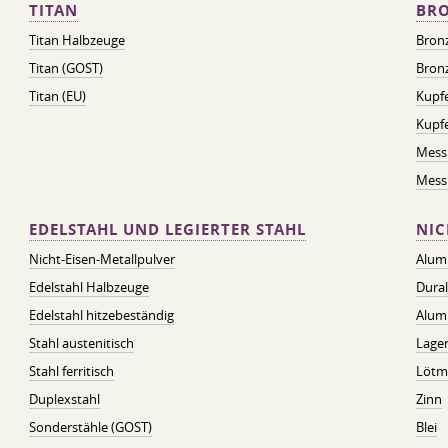
TITAN
BRO
Titan Halbzeuge
Bron
Titan (GOST)
Bronz
Titan (EU)
Kupfe
Kupf
Mess
Messi
EDELSTAHL UND LEGIERTER STAHL
NIC
Nicht-Eisen-Metallpulver
Alum
Edelstahl Halbzeuge
Dura
Edelstahl hitzebeständig
Alum
Stahl austenitisch
Lager
Stahl ferritisch
Lötmi
Duplexstahl
Zinn
Sonderstähle (GOST)
Blei