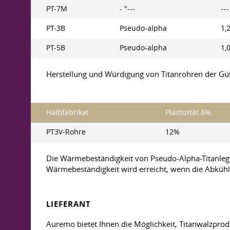
PT-7M
- "---
---
PT-3B
Pseudo-alpha
1,2
PT-5B
Pseudo-alpha
1,0
Herstellung und Würdigung von Titanrohren der Gü
Halbfabrikat
Plastizität δ%
PT3V-Rohre
12%
Die Wärmebeständigkeit von Pseudo-Alpha-Titanle
Wärmebeständigkeit wird erreicht, wenn die Abkühl
LIEFERANT
Auremo bietet Ihnen die Möglichkeit, Titanwalzprod