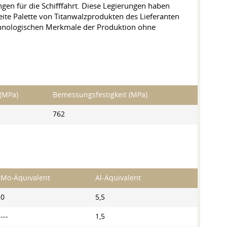
gen für die Schifffahrt. Diese Legierungen haben
ite Palette von Titanwalzprodukten des Lieferanten
echnologischen Merkmale der Produktion ohne
 (MPa)
Bemessungsfestigkeit (MPa)
762
Mo-Äquivalent
Al-Äquivalent
0
5,5
---
1,5