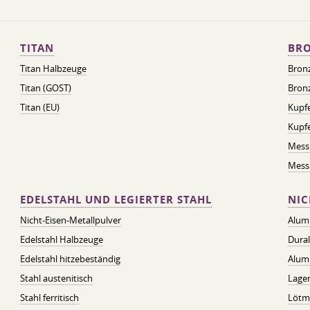
TITAN
BRO
Titan Halbzeuge
Bron
Titan (GOST)
Bronz
Titan (EU)
Kupfe
Kupf
Mess
Messi
EDELSTAHL UND LEGIERTER STAHL
NIC
Nicht-Eisen-Metallpulver
Alum
Edelstahl Halbzeuge
Dura
Edelstahl hitzebeständig
Alum
Stahl austenitisch
Lager
Stahl ferritisch
Lötmi