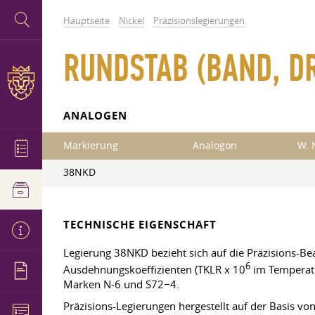
Hauptseite
Nickel
Präzisionslegierungen
RUNDSTAB (BAND, D
ANALOGEN
Markierung
Analogon
W. 
38NKD
TECHNISCHE EIGENSCHAFT
Legierung 38NKD bezieht sich auf die Präzisions-B
6
Ausdehnungskoeffizienten (TKLR x 10
im Temperatu
Marken N-6 und S72−4.
Präzisions-Legierungen hergestellt auf der Basis vo