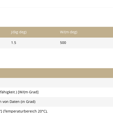
J/(kg·deg)
W/(m·deg)
1.5
500
fähigkeit.) [W/(m·Grad]
 von Daten (in Grad)
] (Temperaturbereich 20°C),