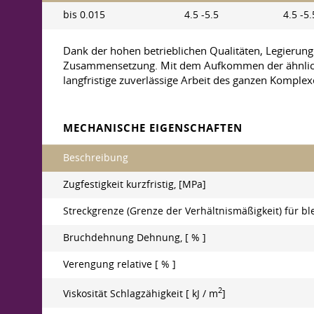
bis 0.015
4.5 -5.5
4.5 -5.
Dank der hohen betrieblichen Qualitäten, Legierung
Zusammensetzung. Mit dem Aufkommen der ähnlichen
langfristige zuverlässige Arbeit des ganzen Komple
MECHANISCHE EIGENSCHAFTEN
Beschreibung
Zugfestigkeit kurzfristig, [MPa]
Streckgrenze (Grenze der Verhältnismäßigkeit) für b
Bruchdehnung Dehnung, [ % ]
Verengung relative [ % ]
2
Viskosität Schlagzähigkeit [ kJ / m
]