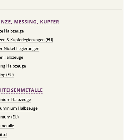
NZE, MESSING, KUPFER
ze Halbzeuge
en & Kupferlegierungen (EU)
r-Nickel-Legierungen
er Halbzeuge
ing Halbzeuge
ng (EU)
HTEISENMETALLE
inium Halbzeuge
luminium Halbzeuge
inium (EU)
metalle
ttel