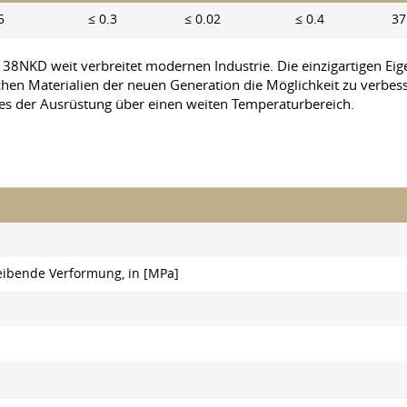
5
≤ 0.3
≤ 0.02
≤ 0.4
37
 38NKD weit verbreitet modernen Industrie. Die einzigartigen Ei
 Materialien der neuen Generation die Möglichkeit zu verbesser
xes der Ausrüstung über einen weiten Temperaturbereich.
leibende Verformung, in [MPa]