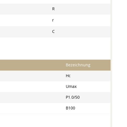
R
r
C
Bezeichnung
Hc
Umax
P1.0/50
B100