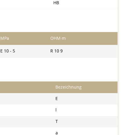
HB
MPa
OHM·m
E 10 - 5
R 10 9
Bezeichnung
E
l
T
a