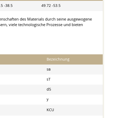
.5 -38.5
49.72 -53.5
genschaften des Materials durch seine ausgewogene
n, viele technologische Prozesse und bieten
Bezeichnung
ѕв
sT
d5
y
KCU