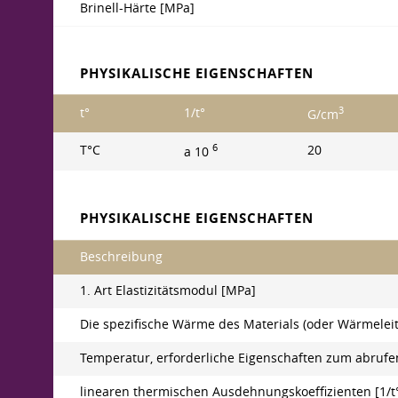
Brinell-Härte [MPa]
PHYSIKALISCHE EIGENSCHAFTEN
3
t°
1/t°
G/cm
6
T°C
20
a 10
PHYSIKALISCHE EIGENSCHAFTEN
Beschreibung
1. Art Elastizitätsmodul [MPa]
Die spezifische Wärme des Materials (oder Wärmeleit
Temperatur, erforderliche Eigenschaften zum abrufen
linearen thermischen Ausdehnungskoeffizienten [1/t°