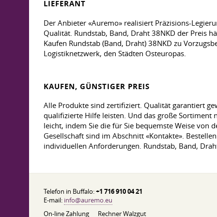
LIEFERANT
Der Anbieter «Auremo» realisiert Präzisions-Legie
Qualität. Rundstab, Band, Draht 38NKD der Preis hä
Kaufen Rundstab (Band, Draht) 38NKD zu Vorzugsbedi
Logistiknetzwerk, den Städten Osteuropas.
KAUFEN, GÜNSTIGER PREIS
Alle Produkte sind zertifiziert. Qualität garantier
qualifizierte Hilfe leisten. Und das große Sortime
leicht, indem Sie die für Sie bequemste Weise von
Gesellschaft sind im Abschnitt «Kontakte». Bestell
individuellen Anforderungen. Rundstab, Band, Drah
Telefon in Buffalo:
+1 716 910 04 21
E-mail:
info@auremo.eu
On-line Zahlung
Rechner Walzgut