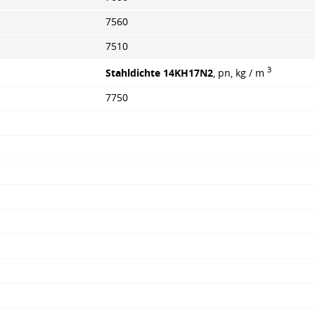
7560
7510
3
Stahldichte 14KH17N2
, pn, kg / m
7750