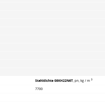
3
Stahldichte 08KH22N6T
, pn, kg / m
7700