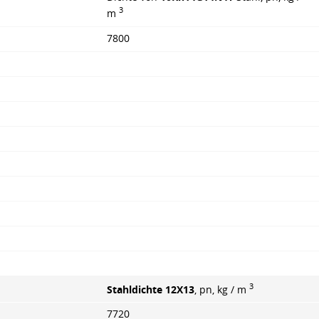
3
m
7800
3
Stahldichte 12X13
, pn, kg / m
7720