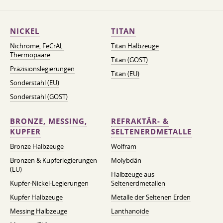
NICKEL
TITAN
Nichrome, FeСrAl, ​​
Titan Halbzeuge
Thermopaare
Titan (GOST)
Präzisionslegierungen
Titan (EU)
Sonderstahl (EU)
Sonderstahl (GOST)
BRONZE, MESSING,
REFRAKTÄR- &
KUPFER
SELTENERDMETALLE
Bronze Halbzeuge
Wolfram
Bronzen & Kupferlegierungen
Molybdän
(EU)
Halbzeuge aus
Kupfer-Nickel-Legierungen
Seltenerdmetallen
Kupfer Halbzeuge
Metalle der Seltenen Erden
Messing Halbzeuge
Lanthanoide