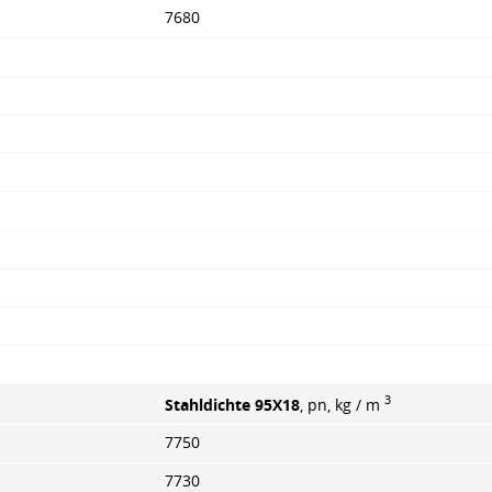
7680
3
Stahldichte 95X18
, pn, kg / m
7750
7730