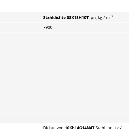
3
Stahldichte 08X18H10T
, pn, kg / m
7900
Dichte von
10Kh14G14N4T
Stahl, pn, kg /