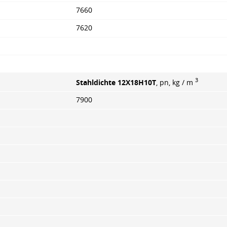
7660
7620
3
Stahldichte 12X18H10T
, pn, kg / m
7900