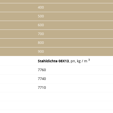
400
500
600
700
800
900
3
Stahldichte 08X13
, pn, kg / m
7760
7740
7710