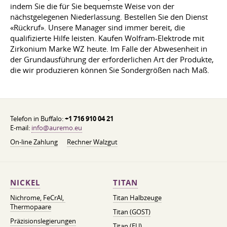
indem Sie die für Sie bequemste Weise von der
nächstgelegenen Niederlassung. Bestellen Sie den Dienst
«Rückruf». Unsere Manager sind immer bereit, die
qualifizierte Hilfe leisten. Kaufen Wolfram-Elektrode mit
Zirkonium Marke WZ heute. Im Falle der Abwesenheit in
der Grundausführung der erforderlichen Art der Produkte,
die wir produzieren können Sie Sondergrößen nach Maß.
Telefon in Buffalo:
+1 716 910 04 21
E-mail:
info@auremo.eu
On-line Zahlung
Rechner Walzgut
NICKEL
TITAN
Nichrome, FeСrAl, ​​
Titan Halbzeuge
Thermopaare
Titan (GOST)
Präzisionslegierungen
Titan (EU)