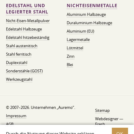
EDELSTAHL UND
NICHTEISENMETALLE
LEGIERTER STAHL
Aluminium Halbzeuge
Nicht-Eisen-Metallpulver
Duraluminium Halbzeuge
Edelstahl Halbzeuge
Aluminium (EU)
Edelstahl hitzebeständig
Lagermetalle
Stahl austenitisch
Lötmittel
Stahl ferritisch
Zinn
Duplexstahl
Blei
Sonderstähle (GOST)
Werkzeugstahl
© 2007–2026. Unternehmen „Auremo”.
Sitemap
Impressum
Webdesigner —
AGB
Fresh
Widerrufsbelehrung
Durch die Nutzung dieser Website erklären
OK