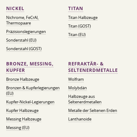
NICKEL
TITAN
Nichrome, FeСrAl, ​​
Titan Halbzeuge
Thermopaare
Titan (GOST)
Präzisionslegierungen
Titan (EU)
Sonderstahl (EU)
Sonderstahl (GOST)
BRONZE, MESSING,
REFRAKTÄR- &
KUPFER
SELTENERDMETALLE
Bronze Halbzeuge
Wolfram
Bronzen & Kupferlegierungen
Molybdän
(EU)
Halbzeuge aus
Kupfer-Nickel-Legierungen
Seltenerdmetallen
Kupfer Halbzeuge
Metalle der Seltenen Erden
Messing Halbzeuge
Lanthanoide
Messing (EU)