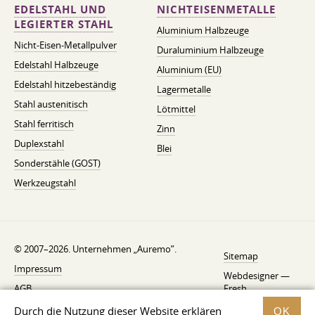
EDELSTAHL UND
NICHTEISENMETALLE
LEGIERTER STAHL
Aluminium Halbzeuge
Nicht-Eisen-Metallpulver
Duraluminium Halbzeuge
Edelstahl Halbzeuge
Aluminium (EU)
Edelstahl hitzebeständig
Lagermetalle
Stahl austenitisch
Lötmittel
Stahl ferritisch
Zinn
Duplexstahl
Blei
Sonderstähle (GOST)
Werkzeugstahl
© 2007–2026. Unternehmen „Auremo”.
Sitemap
Impressum
Webdesigner —
AGB
Fresh
Widerrufsbelehrung
Durch die Nutzung dieser Website erklären
OK