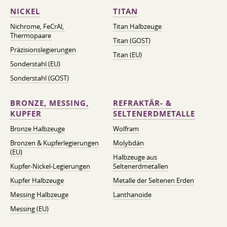
NICKEL
TITAN
Nichrome, FeСrAl, ​​
Titan Halbzeuge
Thermopaare
Titan (GOST)
Präzisionslegierungen
Titan (EU)
Sonderstahl (EU)
Sonderstahl (GOST)
BRONZE, MESSING,
REFRAKTÄR- &
KUPFER
SELTENERDMETALLE
Bronze Halbzeuge
Wolfram
Bronzen & Kupferlegierungen
Molybdän
(EU)
Halbzeuge aus
Kupfer-Nickel-Legierungen
Seltenerdmetallen
Kupfer Halbzeuge
Metalle der Seltenen Erden
Messing Halbzeuge
Lanthanoide
Messing (EU)