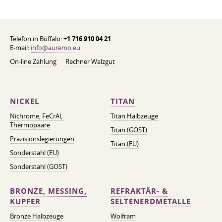
Telefon in Buffalo:
+1 716 910 04 21
E-mail:
info@auremo.eu
On-line Zahlung
Rechner Walzgut
NICKEL
TITAN
Nichrome, FeСrAl, ​​
Titan Halbzeuge
Thermopaare
Titan (GOST)
Präzisionslegierungen
Titan (EU)
Sonderstahl (EU)
Sonderstahl (GOST)
BRONZE, MESSING,
REFRAKTÄR- &
KUPFER
SELTENERDMETALLE
Bronze Halbzeuge
Wolfram