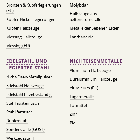
Bronzen & Kupferlegierungen
Molybdän
(EU)
Halbzeuge aus
Kupfer-Nickel-Legierungen
Seltenerdmetallen
Kupfer Halbzeuge
Metalle der Seltenen Erden
Messing Halbzeuge
Lanthanoide
Messing (EU)
EDELSTAHL UND
NICHTEISENMETALLE
LEGIERTER STAHL
Aluminium Halbzeuge
Nicht-Eisen-Metallpulver
Duraluminium Halbzeuge
Edelstahl Halbzeuge
Aluminium (EU)
Edelstahl hitzebeständig
Lagermetalle
Stahl austenitisch
Lötmittel
Stahl ferritisch
Zinn
Duplexstahl
Blei
Sonderstähle (GOST)
Werkzeugstahl