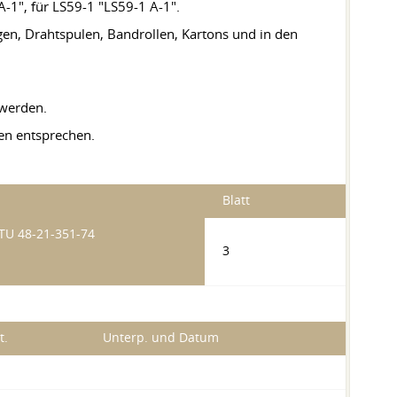
-1", für LS59-1 "LS59-1 A-1".
gen, Drahtspulen, Bandrollen, Kartons und in den
 werden.
en entsprechen.
Blatt
TU 48-21-351-74
3
t.
Unterp. und Datum