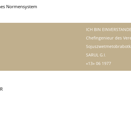
sches Normensystem
ICH BIN EINVERSTAND
Chefingenieur des Ver
Sojuszwetmetobrabotk
SARUL G.I.
«13» 06 1977
ER