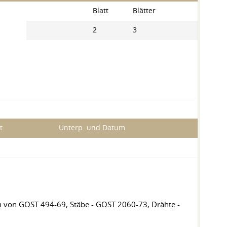
Blatt
Blätter
2
3
t.
Unterp. und Datum
 von GOST 494-69, Stäbe - GOST 2060-73, Drähte -