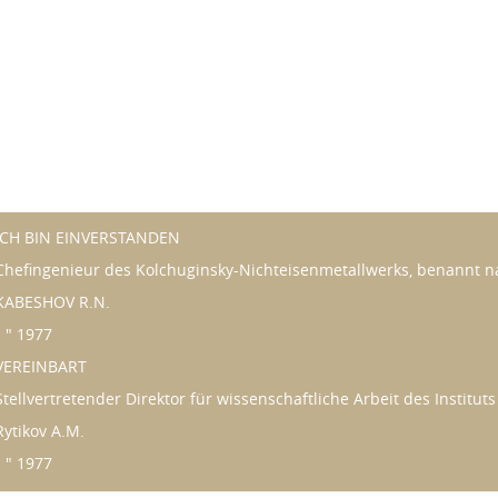
ICH BIN EINVERSTANDEN
Chefingenieur des Kolchuginsky-Nichteisenmetallwerks, benannt n
KABESHOV R.N.
" " 1977
VEREINBART
Stellvertretender Direktor für wissenschaftliche Arbeit des Institu
Rytikov A.M.
" " 1977