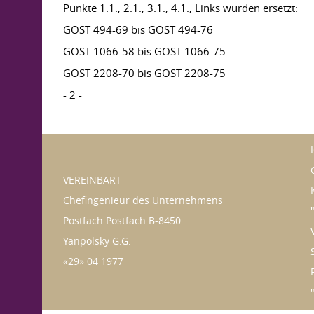
Punkte 1.1., 2.1., 3.1., 4.1., Links wurden ersetzt:
GOST 494-69 bis GOST 494-76
GOST 1066-58 bis GOST 1066-75
GOST 2208-70 bis GOST 2208-75
- 2 -
VEREINBART
Chefingenieur des Unternehmens
Postfach Postfach B-8450
Yanpolsky G.G.
«29» 04 1977