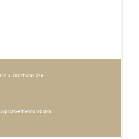
ach S. Ordzhonikidze
ts Giprotsvetmetobrabotka