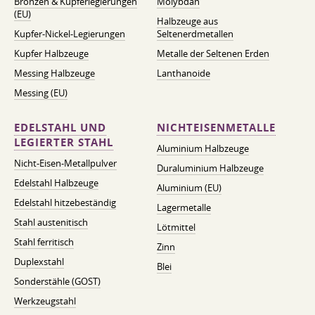
Bronzen & Kupferlegierungen
Molybdän
(EU)
Halbzeuge aus
Kupfer-Nickel-Legierungen
Seltenerdmetallen
Kupfer Halbzeuge
Metalle der Seltenen Erden
Messing Halbzeuge
Lanthanoide
Messing (EU)
EDELSTAHL UND
NICHTEISENMETALLE
LEGIERTER STAHL
Aluminium Halbzeuge
Nicht-Eisen-Metallpulver
Duraluminium Halbzeuge
Edelstahl Halbzeuge
Aluminium (EU)
Edelstahl hitzebeständig
Lagermetalle
Stahl austenitisch
Lötmittel
Stahl ferritisch
Zinn
Duplexstahl
Blei
Sonderstähle (GOST)
Werkzeugstahl