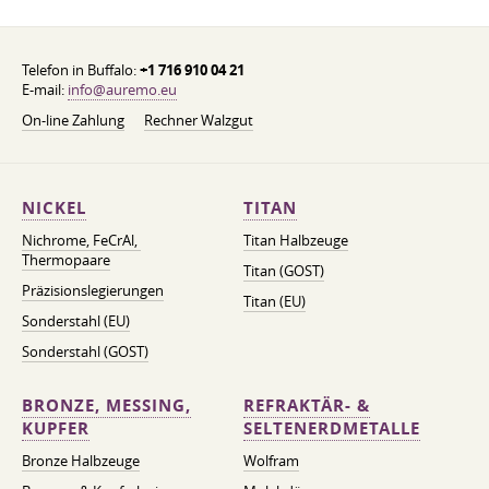
Telefon in Buffalo:
+1 716 910 04 21
E-mail:
info@auremo.eu
On-line Zahlung
Rechner Walzgut
NICKEL
TITAN
Nichrome, FeСrAl, ​​
Titan Halbzeuge
Thermopaare
Titan (GOST)
Präzisionslegierungen
Titan (EU)
Sonderstahl (EU)
Sonderstahl (GOST)
BRONZE, MESSING,
REFRAKTÄR- &
KUPFER
SELTENERDMETALLE
Bronze Halbzeuge
Wolfram