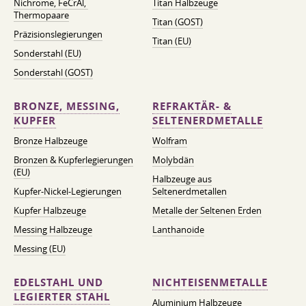
Nichrome, FeСrAl, ​​
Titan Halbzeuge
Thermopaare
Titan (GOST)
Präzisionslegierungen
Titan (EU)
Sonderstahl (EU)
Sonderstahl (GOST)
BRONZE, MESSING,
REFRAKTÄR- &
KUPFER
SELTENERDMETALLE
Bronze Halbzeuge
Wolfram
Bronzen & Kupferlegierungen
Molybdän
(EU)
Halbzeuge aus
Kupfer-Nickel-Legierungen
Seltenerdmetallen
Kupfer Halbzeuge
Metalle der Seltenen Erden
Messing Halbzeuge
Lanthanoide
Messing (EU)
EDELSTAHL UND
NICHTEISENMETALLE
LEGIERTER STAHL
Aluminium Halbzeuge