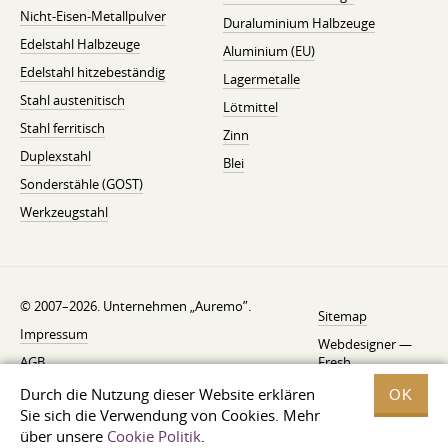
Nicht-Eisen-Metallpulver
Duraluminium Halbzeuge
Edelstahl Halbzeuge
Aluminium (EU)
Edelstahl hitzebeständig
Lagermetalle
Stahl austenitisch
Lötmittel
Stahl ferritisch
Zinn
Duplexstahl
Blei
Sonderstähle (GOST)
Werkzeugstahl
© 2007–2026. Unternehmen „Auremo”.
Sitemap
Impressum
Webdesigner —
AGB
Fresh
Widerrufsbelehrung
Durch die Nutzung dieser Website erklären
OK
Sie sich die Verwendung von Cookies. Mehr
Datenschutzerklärung
über unsere
Cookie Politik
.