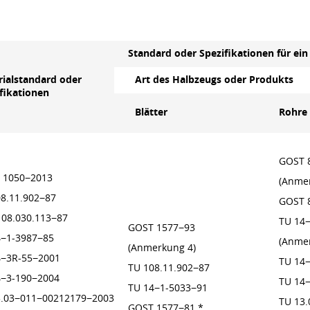
Standard oder Spezifikationen für ei
ialstandard oder
Art des Halbzeugs oder Produkts
fikationen
Blätter
Rohre
GOST 
 1050−2013
(Anme
8.11.902−87
GOST 8
108.030.113−87
TU 14
GOST 1577−93
4−1-3987−85
(Anme
(Anmerkung 4)
4−3R-55−2001
TU 14
TU 108.11.902−87
4−3-190−2004
TU 14
TU 14−1-5033−91
3.03−011−00212179−2003
TU 13
GOST 1577−81 *