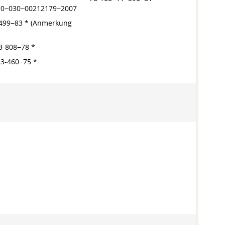
10−030−00212179−2007
.499−83 * (Anmerkung
3-808−78 *
3-460−75 *