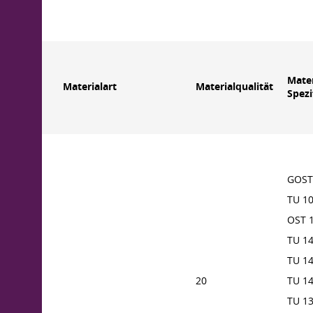
Mater
Materialart
Materialqualität
Spezi
GOST
TU 10
OST 
TU 1
TU 1
20
TU 1
TU 1