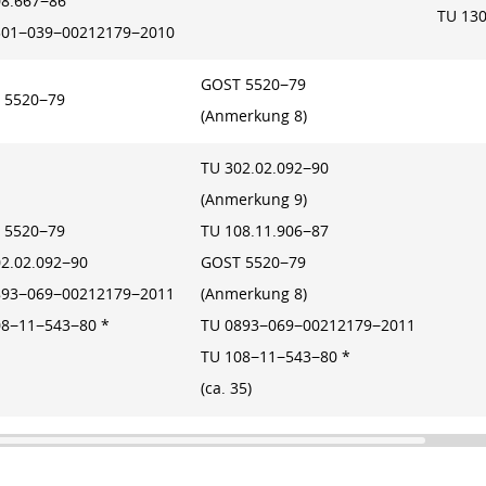
08.667−86
TU 13
301−039−00212179−2010
GOST 5520−79
 5520−79
(Anmerkung 8)
TU 302.02.092−90
(Anmerkung 9)
 5520−79
TU 108.11.906−87
2.02.092−90
GOST 5520−79
893−069−00212179−2011
(Anmerkung 8)
08−11−543−80 *
TU 0893−069−00212179−2011
TU 108−11−543−80 *
(ca. 35)