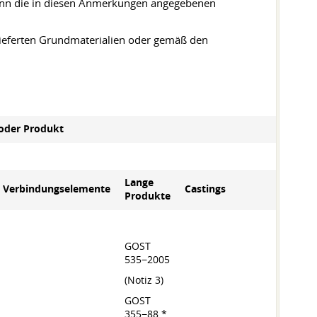
wenn die in diesen Anmerkungen angegebenen
ieferten Grundmaterialien oder gemäß den
 oder Produkt
Anwe
Lange
Verbindungselemente
Castings
Produkte
GOST
535−2005
(Notiz 3)
350
GOST
355−88 *