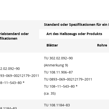
Standard oder Spezifikationen für ein
ialstandard oder
Art des Halbzeugs oder Produkts
fikationen
Blätter
Rohre
TU 302.02.092−90
(Anmerkung 9)
2.02.092−90
TU 108.11.906−87
893−069−00212179−2011
TU 0893−069−00212179−2011
08−11−543−80 *
TU 108−11−543−80 *
(ca. 35)
TU 108.1184−83
08.1184−83