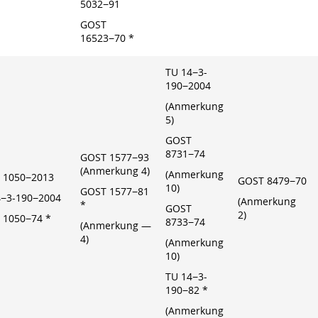
5032−91
GOST
16523−70 *
TU 14−3-
190−2004
(Anmerkung
5)
GOST
8731−74
GOST 1577−93
(Anmerkung 4)
(Anmerkung
 1050−2013
GOST 8479−70
10)
GOST 1577−81
4−3-190−2004
(Anmerkung
*
GOST
2)
 1050−74 *
8733−74
(Anmerkung —
4)
(Anmerkung
10)
TU 14−3-
190−82 *
(Anmerkung