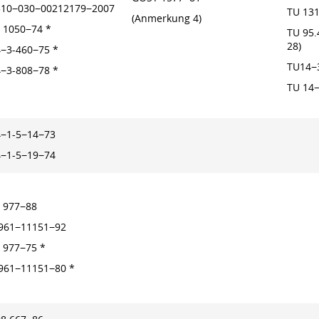
310−030−00212179−2007
TU 13
(Anmerkung 4)
 1050−74 *
TU 95
28)
4−3-460−75 *
TU14−
4−3-808−78 *
TU 14−
4−1-5−14−73
4−1-5−19−74
 977−88
.961−11151−92
 977−75 *
.961−11151−80 *