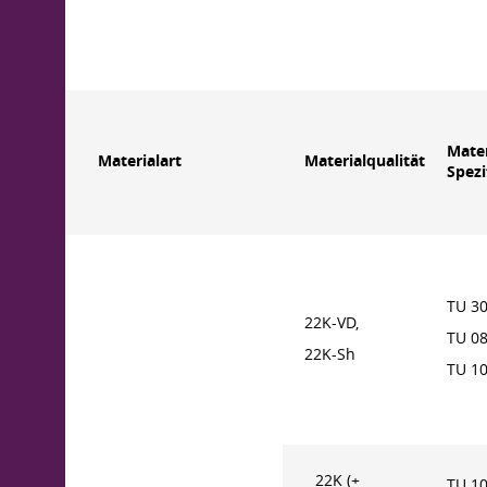
Mater
Materialart
Materialqualität
Spezi
TU 30
22K-VD,
TU 0
22K-Sh
TU 1
22K (+
TU 1