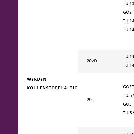
TU 1
GOST
TU 1
TU 1
TU 1
20VD
TU 1
WERDEN
GOST
KOHLENSTOFFHALTIG
TU 5
20L
GOST
TU 5