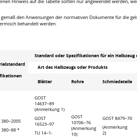
inen Hinweis auf die Tabelle sollten nur angewendet werden, 
 gemäß den Anweisungen der normativen Dokumente für die gel
ermisch behandelt werden.
Standard oder Spezifikationen für ein Halbzeug
rialstandard
Art des Halbzeugs oder Produkts
fikationen
Blätter
Rohre
Schmiedeteile
GOST
14637−89
(Anmerkung 1)
GOST
GOST
GOST 8479−70
 380−2005
10706−76
16523−97
(Anmerkung
(Anmerkung
 380−88 *
TU 14−1-
2)
10)