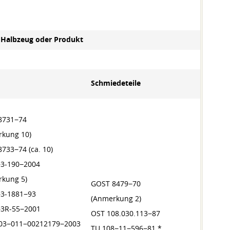
n Halbzeug oder Produkt
Schmiedeteile
Verbin
8731−74
rkung 10)
733−74 (ca. 10)
−3-190−2004
rkung 5)
GOST 8479−70
−3-1881−93
(Anmerkung 2)
GOST 2
−3R-55−2001
OST 108.030.113−87
(Anmerk
.03−011−00212179−2003
TU 108−11−596−81 *