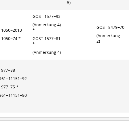
5)
GOST 1577−93
(Anmerkung 4)
GOST 8479−70
 1050−2013
*
(Anmerkung
 1050−74 *
GOST 1577−81
2)
*
(Anmerkung 4)
 977−88
.961−11151−92
 977−75 *
.961−11151−80