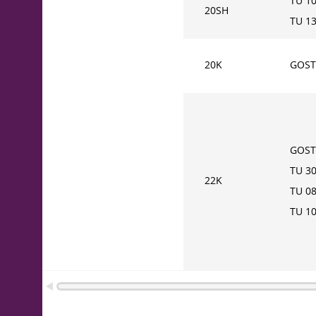
TU 1
20SH
TU 1
20K
GOST
GOST
TU 30
22K
TU 0
TU 1