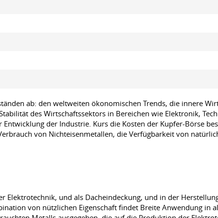
änden ab: den weltweiten ökonomischen Trends, die innere Wirt
ie Stabilität des Wirtschaftssektors in Bereichen wie Elektronik, 
r Entwicklung der Industrie. Kurs die Kosten der Kupfer-Börse b
 Verbrauch von Nichteisenmetallen, die Verfügbarkeit von natürli
r Elektrotechnik, und als Dacheindeckung, und in der Herstellun
ination von nützlichen Eigenschaft findet Breite Anwendung in a
uchten Metalls ausgegeben, die auf die Produktion der Elektrot