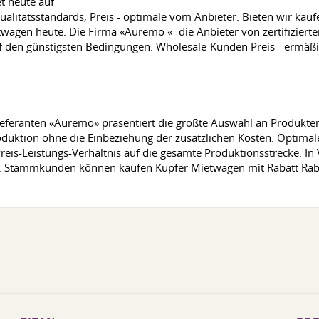
t heute auf
litätsstandards, Preis - optimale vom Anbieter. Bieten wir kaufe
twagen heute. Die Firma «Auremo «- die Anbieter von zertifiziert
uf den günstigsten Bedingungen. Wholesale-Kunden Preis - ermäßi
Lieferanten «Auremo» präsentiert die größte Auswahl an Produkten
duktion ohne die Einbeziehung der zusätzlichen Kosten. Optimale 
reis-Leistungs-Verhältnis auf die gesamte Produktionsstrecke. In
n. Stammkunden können kaufen Kupfer Mietwagen mit Rabatt Rab