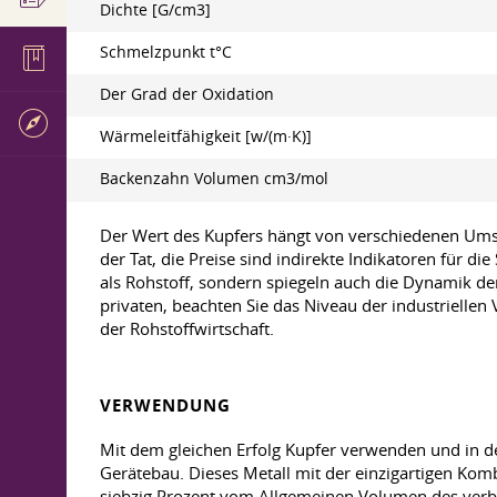
Dichte [G/cm3]
Schmelzpunkt t°C
Der Grad der Oxidation
Wärmeleitfähigkeit [w/(m·K)]
Backenzahn Volumen cm3/mol
Der Wert des Kupfers hängt von verschiedenen Umst
der Tat, die Preise sind indirekte Indikatoren für d
als Rohstoff, sondern spiegeln auch die Dynamik de
privaten, beachten Sie das Niveau der industriellen
der Rohstoffwirtschaft.
VERWENDUNG
Mit dem gleichen Erfolg Kupfer verwenden und in de
Gerätebau. Dieses Metall mit der einzigartigen Komb
siebzig Prozent vom Allgemeinen Volumen des verbra