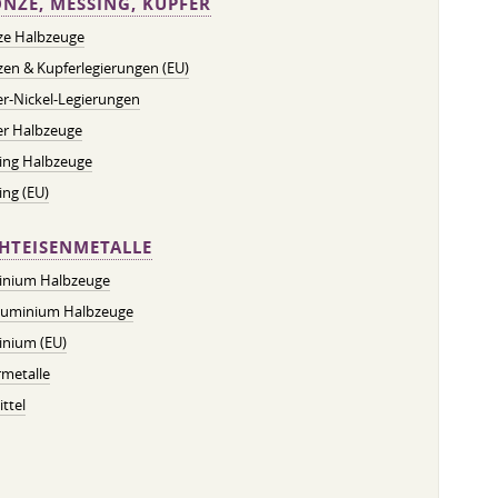
NZE, MESSING, KUPFER
ze Halbzeuge
en & Kupferlegierungen (EU)
r-Nickel-Legierungen
er Halbzeuge
ing Halbzeuge
ng (EU)
HTEISENMETALLE
inium Halbzeuge
luminium Halbzeuge
inium (EU)
metalle
ttel