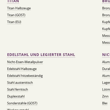
TITAN
BRO
Titan Halbzeuge
Bron
Titan (GOST)
Bronz
Titan (EU)
Kupfe
Kupf
Mess
Messi
EDELSTAHL UND LEGIERTER STAHL
NIC
Nicht-Eisen-Metallpulver
Alum
Edelstahl Halbzeuge
Dura
Edelstahl hitzebeständig
Alum
Stahl austenitisch
Lager
Stahl ferritisch
Lötmi
Duplexstahl
Zinn
Sonderstähle (GOST)
Blei