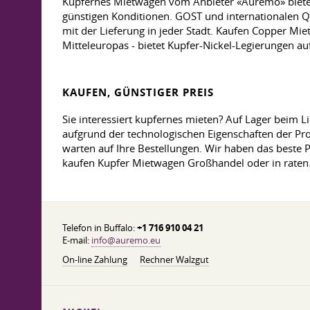
Kupfernes Mietwagen vom Anbieter «Auremo» biete
günstigen Konditionen. GOST und internationalen Qua
mit der Lieferung in jeder Stadt. Kaufen Copper Mie
Mitteleuropas - bietet Kupfer-Nickel-Legierungen a
KAUFEN, GÜNSTIGER PREIS
Sie interessiert kupfernes mieten? Auf Lager beim 
aufgrund der technologischen Eigenschaften der Pro
warten auf Ihre Bestellungen. Wir haben das beste P
kaufen Kupfer Mietwagen Großhandel oder in rate
Telefon in Buffalo:
+1 716 910 04 21
E-mail:
info@auremo.eu
On-line Zahlung
Rechner Walzgut