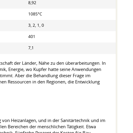
8,92
1085°C
3, 2, 1, 0
401
7,1
schaft der Länder, Nähe zu den überarbeitungen. In
Technik, Energie, wo Kupfer hatte seine Anwendungen
estimmt. Aber die Behandlung dieser Frage im
chen Ressourcen in den Regionen, die Entwicklung
g von Heizanlagen, und in der Sanitärtechnik und im
llen Bereichen der menschlichen Tätigkeit. Etwa
echnik. Fünfzehn Prozent der Kosten für Bau-