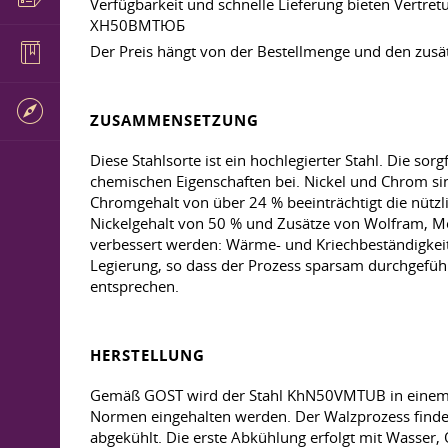
Verfügbarkeit und schnelle Lieferung bieten Vertret
ХН50ВМТЮБ
Der Preis hängt von der Bestellmenge und den zusä
ZUSAMMENSETZUNG
Diese Stahlsorte ist ein hochlegierter Stahl. Die s
chemischen Eigenschaften bei. Nickel und Chrom sin
Chromgehalt von über 24 % beeinträchtigt die nützli
Nickelgehalt von 50 % und Zusätze von Wolfram, Mo
verbessert werden: Wärme- und Kriechbeständigkeit
Legierung, so dass der Prozess sparsam durchgefüh
entsprechen.
HERSTELLUNG
Gemäß GOST wird der Stahl KhN50VMTUB in einem of
Normen eingehalten werden. Der Walzprozess finde
abgekühlt. Die erste Abkühlung erfolgt mit Wasser, 