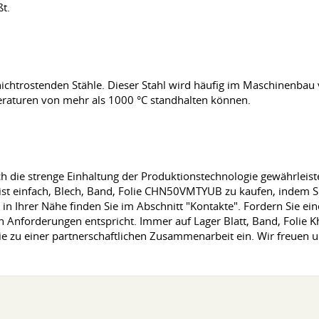
t.
nichtrostenden Stähle. Dieser Stahl wird häufig im Maschinenbau 
aturen von mehr als 1000 °C standhalten können.
urch die strenge Einhaltung der Produktionstechnologie gewährleis
Es ist einfach, Blech, Band, Folie CHN50VMTYUB zu kaufen, indem 
n Ihrer Nähe finden Sie im Abschnitt "Kontakte". Fordern Sie e
len Anforderungen entspricht. Immer auf Lager Blatt, Band, Folie 
e zu einer partnerschaftlichen Zusammenarbeit ein. Wir freuen u