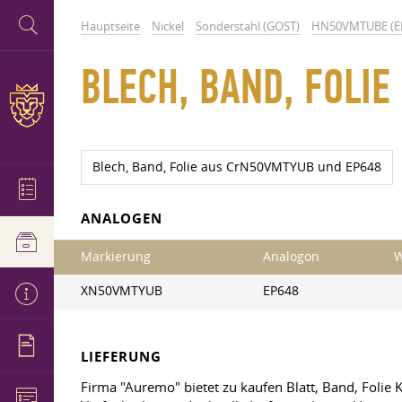
Hauptseite
Nickel
Sonderstahl (GOST)
HN50VMTUBE (E
BLECH, BAND, FOLI
Blech, Band, Folie aus CrN50VMTYUB und EP648
ANALOGEN
Markierung
Analogon
W
XN50VMTYUB
EP648
LIEFERUNG
Firma "Auremo" bietet zu kaufen Blatt, Band, Folie 