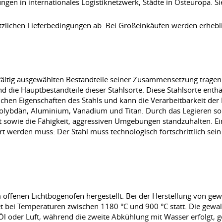
ungen in internationales Logistiknetzwerk, Städte in Osteuropa. S
tzlichen Lieferbedingungen ab. Bei Großeinkäufen werden erhebl
orgfältig ausgewählten Bestandteile seiner Zusammensetzung trage
d die Hauptbestandteile dieser Stahlsorte. Diese Stahlsorte enth
chen Eigenschaften des Stahls und kann die Verarbeitbarkeit der 
lybdän, Aluminium, Vanadium und Titan. Durch das Legieren sol
 sowie die Fähigkeit, aggressiven Umgebungen standzuhalten. Ei
rt werden muss: Der Stahl muss technologisch fortschrittlich s
fenen Lichtbogenofen hergestellt. Bei der Herstellung von gew
t bei Temperaturen zwischen 1180 °C und 900 °C statt. Die gew
Öl oder Luft, während die zweite Abkühlung mit Wasser erfolgt, g