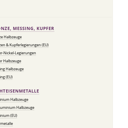
NZE, MESSING, KUPFER
ze Halbzeuge
en & Kupferlegierungen (EU)
r-Nickel-Legierungen
er Halbzeuge
ing Halbzeuge
ng (EU)
HTEISENMETALLE
inium Halbzeuge
luminium Halbzeuge
inium (EU)
metalle