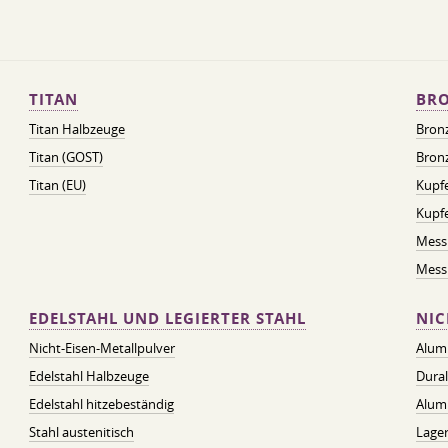
TITAN
BRO
Titan Halbzeuge
Bron
Titan (GOST)
Bronz
Titan (EU)
Kupfe
Kupf
Mess
Messi
EDELSTAHL UND LEGIERTER STAHL
NIC
Nicht-Eisen-Metallpulver
Alum
Edelstahl Halbzeuge
Dura
Edelstahl hitzebeständig
Alum
Stahl austenitisch
Lager