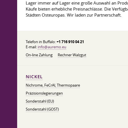
Lager immer auf Lager eine große Auswahl an Produk
Käufe bieten erhebliche Preisnachlässe. Die Verfügba
Städten Osteuropas. Wir laden zur Partnerschaft.
Telefon in Buffalo:
+1 716 910 04 21
E-mail:
info@auremo.eu
On-line Zahlung
Rechner Walzgut
NICKEL
Nichrome, FeСrAl, ​​Thermopaare
Präzisionslegierungen
Sonderstahl (EU)
Sonderstahl (GOST)