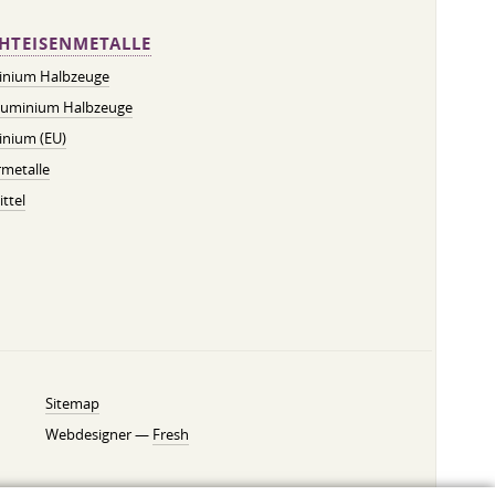
HTEISENMETALLE
inium Halbzeuge
luminium Halbzeuge
inium (EU)
metalle
ttel
Sitemap
Webdesigner —
Fresh