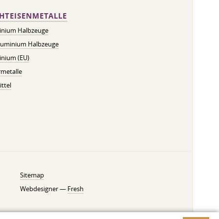
HTEISENMETALLE
inium Halbzeuge
luminium Halbzeuge
inium (EU)
metalle
ttel
Sitemap
Webdesigner —
Fresh