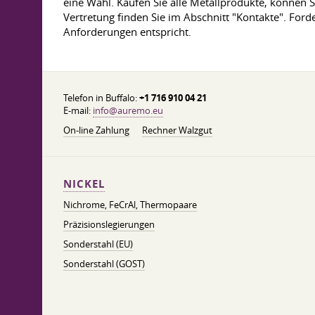
eine Wahl. Kaufen Sie alle Metallprodukte, können
Vertretung finden Sie im Abschnitt "Kontakte". Ford
Anforderungen entspricht.
Telefon in Buffalo:
+1 716 910 04 21
E-mail:
info@auremo.eu
On-line Zahlung
Rechner Walzgut
NICKEL
Nichrome, FeСrAl, ​​Thermopaare
Präzisionslegierungen
Sonderstahl (EU)
Sonderstahl (GOST)