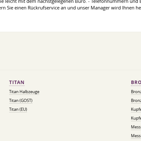
 Sie leicht mit dem nächstgelegenen Büro. - Telefonnummern und
ern Sie einen Rückrufservice an und unser Manager wird Ihnen helf
TITAN
BRO
Titan Halbzeuge
Bron
Titan (GOST)
Bronz
Titan (EU)
Kupfe
Kupf
Mess
Messi