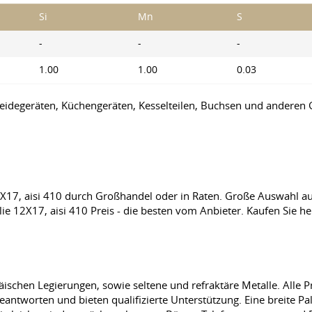
Si
Mn
S
-
-
-
1.00
1.00
0.03
idegeräten, Küchengeräten, Kesselteilen, Buchsen und anderen Ge
12X17, aisi 410 durch Großhandel oder in Raten. Große Auswahl a
lie 12X17, aisi 410 Preis - die besten vom Anbieter. Kaufen Sie h
ischen Legierungen, sowie seltene und refraktäre Metalle. Alle Prod
antworten und bieten qualifizierte Unterstützung. Eine breite Pa