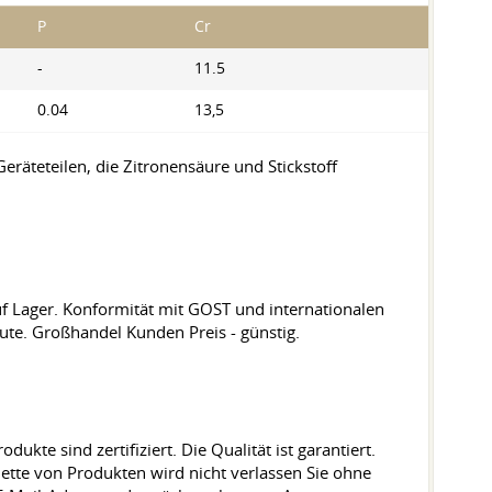
P
Cr
-
11.5
0.04
13,5
räteteilen, die Zitronensäure und Stickstoff
uf Lager. Konformität mit GOST und internationalen
eute. Großhandel Kunden Preis - günstig.
ukte sind zertifiziert. Die Qualität ist garantiert.
lette von Produkten wird nicht verlassen Sie ohne