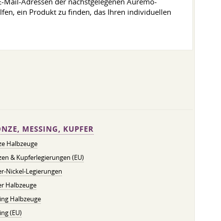
 E-Mail-Adressen der nächstgelegenen Auremo-
en, ein Produkt zu finden, das Ihren individuellen
NZE, MESSING, KUPFER
ze Halbzeuge
en & Kupferlegierungen (EU)
r-Nickel-Legierungen
er Halbzeuge
ing Halbzeuge
ng (EU)