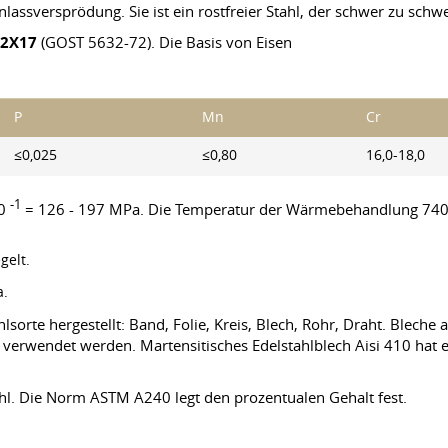
Anlassversprödung. Sie ist ein rostfreier Stahl, der schwer zu schwe
12X17
(GOST 5632-72). Die Basis von Eisen
P
Mn
Cr
≤0,025
≤0,80
16,0-18,0
-1
10
= 126 - 197 MPa. Die Temperatur der Wärmebehandlung 740 -
gelt.
.
orte hergestellt: Band, Folie, Kreis, Blech, Rohr, Draht. Bleche 
e verwendet werden. Martensitisches Edelstahlblech Aisi 410 hat 
tahl. Die Norm ASTM A240 legt den prozentualen Gehalt fest.