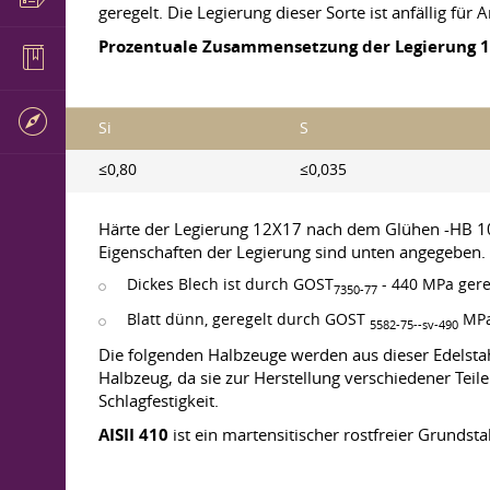
geregelt. Die Legierung dieser Sorte ist anfällig für 
Prozentuale Zusammensetzung der Legierung 
Si
S
≤0,80
≤0,035
Härte der Legierung 12X17 nach dem Glühen -HB 
Eigenschaften der Legierung sind unten angegeben.
Dickes Blech ist
durch GOST
- 440
MPa gere
7350-77
Blatt dünn, geregelt durch GOST
MPa
5582-75--sv-490
Die folgenden Halbzeuge werden aus dieser Edelstahls
Halbzeug, da sie zur Herstellung verschiedener Teil
Schlagfestigkeit.
AISII 410
ist ein martensitischer rostfreier Grunds