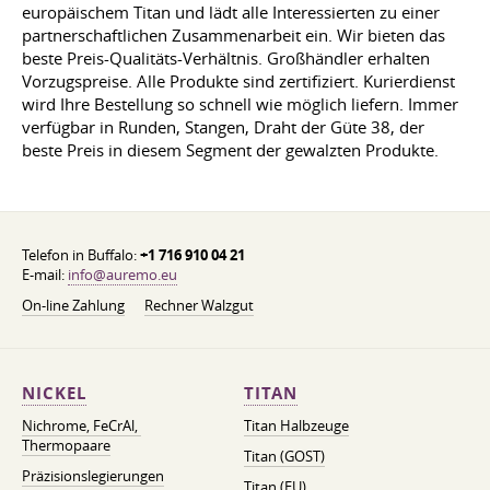
europäischem Titan und lädt alle Interessierten zu einer
partnerschaftlichen Zusammenarbeit ein. Wir bieten das
beste Preis-Qualitäts-Verhältnis. Großhändler erhalten
Vorzugspreise. Alle Produkte sind zertifiziert. Kurierdienst
wird Ihre Bestellung so schnell wie möglich liefern. Immer
verfügbar in Runden, Stangen, Draht der Güte 38, der
beste Preis in diesem Segment der gewalzten Produkte.
Telefon in Buffalo:
+1 716 910 04 21
E-mail:
info@auremo.eu
On-line Zahlung
Rechner Walzgut
NICKEL
TITAN
Nichrome, FeСrAl, ​​
Titan Halbzeuge
Thermopaare
Titan (GOST)
Präzisionslegierungen
Titan (EU)