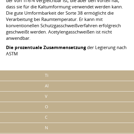
der von Ti-6-4 vergleichbar ist, die aber den Vorteil hat,
dass sie für die Kaltumformung verwendet werden kann.
Die gute Umformbarkeit der Sorte 38 ermöglicht die
Verarbeitung bei Raumtemperatur. Er kann mit
konventionellen Schutzgasschweißverfahren erfolgreich
geschweißt werden. Acetylengasschweißen ist nicht
anwendbar.
Die prozentuale Zusammensetzung
der Legierung nach
ASTM
Ti
Al
V
O
C
N