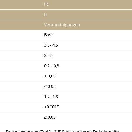
Fe
H
Verunreinigungen
Basis
3,5- 4,5
2 - 3
0,2 - 0,3
≤ 0,03
≤ 0,03
1,2- 1,8
≤0,0015
≤ 0,03
Diese Legierung (Ti-4Al-2,5V) hat eine gute Duktilität. Ihr