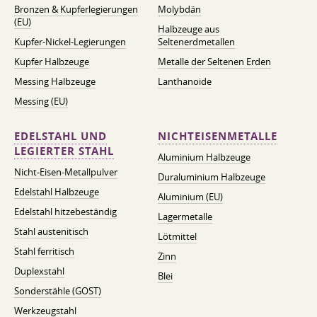
Bronzen & Kupferlegierungen
Molybdän
(EU)
Halbzeuge aus
Kupfer-Nickel-Legierungen
Seltenerdmetallen
Kupfer Halbzeuge
Metalle der Seltenen Erden
Messing Halbzeuge
Lanthanoide
Messing (EU)
EDELSTAHL UND
NICHTEISENMETALLE
LEGIERTER STAHL
Aluminium Halbzeuge
Nicht-Eisen-Metallpulver
Duraluminium Halbzeuge
Edelstahl Halbzeuge
Aluminium (EU)
Edelstahl hitzebeständig
Lagermetalle
Stahl austenitisch
Lötmittel
Stahl ferritisch
Zinn
Duplexstahl
Blei
Sonderstähle (GOST)
Werkzeugstahl