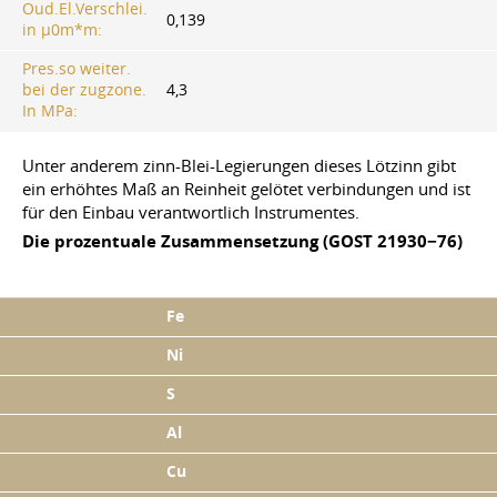
Oud.El.Verschlei.
0,139
in µ0m*m:
Pres.so weiter.
bei der zugzone.
4,3
In MPa:
Unter anderem zinn-Blei-Legierungen dieses Lötzinn gibt
ein erhöhtes Maß an Reinheit gelötet verbindungen und ist
für den Einbau verantwortlich Instrumentes.
Die prozentuale Zusammensetzung (GOST 21930−76)
Fe
Ni
S
Al
Cu