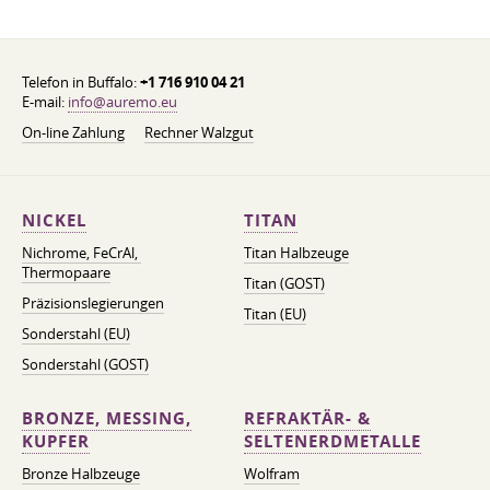
Telefon in Buffalo:
+1 716 910 04 21
E-mail:
info@auremo.eu
On-line Zahlung
Rechner Walzgut
NICKEL
TITAN
Nichrome, FeСrAl, ​​
Titan Halbzeuge
Thermopaare
Titan (GOST)
Präzisionslegierungen
Titan (EU)
Sonderstahl (EU)
Sonderstahl (GOST)
BRONZE, MESSING,
REFRAKTÄR- &
KUPFER
SELTENERDMETALLE
Bronze Halbzeuge
Wolfram