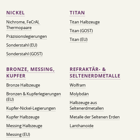
NICKEL
TITAN
Nichrome, FeСrAl, ​​
Titan Halbzeuge
Thermopaare
Titan (GOST)
Präzisionslegierungen
Titan (EU)
Sonderstahl (EU)
Sonderstahl (GOST)
BRONZE, MESSING,
REFRAKTÄR- &
KUPFER
SELTENERDMETALLE
Bronze Halbzeuge
Wolfram
Bronzen & Kupferlegierungen
Molybdän
(EU)
Halbzeuge aus
Kupfer-Nickel-Legierungen
Seltenerdmetallen
Kupfer Halbzeuge
Metalle der Seltenen Erden
Messing Halbzeuge
Lanthanoide
Messing (EU)