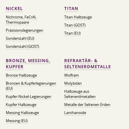
NICKEL
TITAN
Nichrome, FeСrAl, ​​
Titan Halbzeuge
Thermopaare
Titan (GOST)
Präzisionslegierungen
Titan (EU)
Sonderstahl (EU)
Sonderstahl (GOST)
BRONZE, MESSING,
REFRAKTÄR- &
KUPFER
SELTENERDMETALLE
Bronze Halbzeuge
Wolfram
Bronzen & Kupferlegierungen
Molybdän
(EU)
Halbzeuge aus
Kupfer-Nickel-Legierungen
Seltenerdmetallen
Kupfer Halbzeuge
Metalle der Seltenen Erden
Messing Halbzeuge
Lanthanoide
Messing (EU)