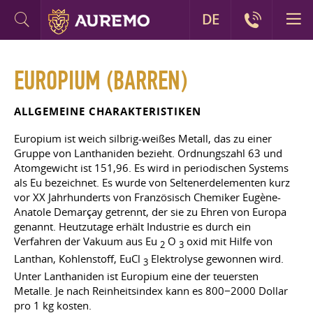
DE
EUROPIUM (BARREN)
ALLGEMEINE CHARAKTERISTIKEN
Europium ist weich silbrig-weißes Metall, das zu einer
Gruppe von Lanthaniden bezieht. Ordnungszahl 63 und
Atomgewicht ist 151,96. Es wird in periodischen Systems
als Eu bezeichnet. Es wurde von Seltenerdelementen kurz
vor XX Jahrhunderts von Französisch Chemiker Eugène-
Anatole Demarçay getrennt, der sie zu Ehren von Europa
genannt. Heutzutage erhält Industrie es durch ein
Verfahren der Vakuum aus Eu
O
oxid mit Hilfe von
2
3
Lanthan, Kohlenstoff, EuCl
Elektrolyse gewonnen wird.
3
Unter Lanthaniden ist Europium eine der teuersten
Metalle. Je nach Reinheitsindex kann es 800−2000 Dollar
pro 1 kg kosten.