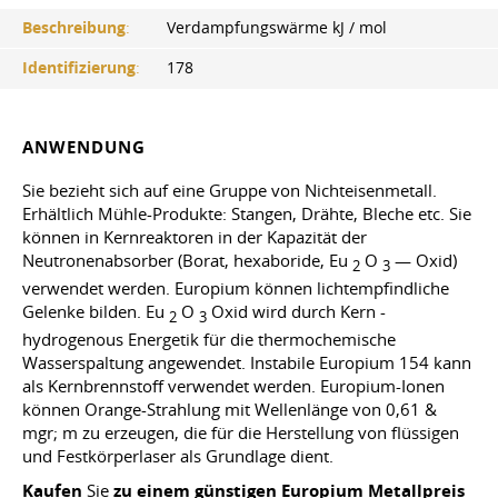
Beschreibung
:
Verdampfungswärme kJ / mol
Identifizierung
:
178
ANWENDUNG
Sie bezieht sich auf eine Gruppe von Nichteisenmetall.
Erhältlich Mühle-Produkte: Stangen, Drähte, Bleche etc. Sie
können in Kernreaktoren in der Kapazität der
Neutronenabsorber (Borat, hexaboride, Eu
O
— Oxid)
2
3
verwendet werden. Europium können lichtempfindliche
Gelenke bilden. Eu
O
Oxid wird durch Kern -
2
3
hydrogenous Energetik für die thermochemische
Wasserspaltung angewendet. Instabile Europium 154 kann
als Kernbrennstoff verwendet werden. Europium-Ionen
können Orange-Strahlung mit Wellenlänge von 0,61 &
mgr; m zu erzeugen, die für die Herstellung von flüssigen
und Festkörperlaser als Grundlage dient.
Kaufen
Sie
zu einem günstigen Europium Metallpreis