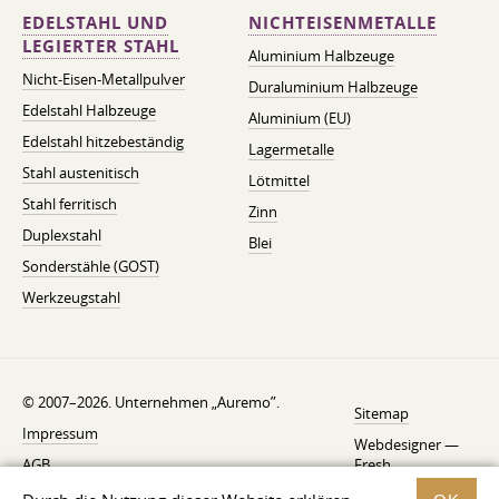
EDELSTAHL UND
NICHTEISENMETALLE
LEGIERTER STAHL
Aluminium Halbzeuge
Nicht-Eisen-Metallpulver
Duraluminium Halbzeuge
Edelstahl Halbzeuge
Aluminium (EU)
Edelstahl hitzebeständig
Lagermetalle
Stahl austenitisch
Lötmittel
Stahl ferritisch
Zinn
Duplexstahl
Blei
Sonderstähle (GOST)
Werkzeugstahl
© 2007–2026. Unternehmen „Auremo”.
Sitemap
Impressum
Webdesigner —
AGB
Fresh
Widerrufsbelehrung