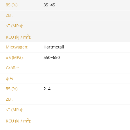
δ5 (%):
35−45
ZB.:
sT (MPa):
2
KCU (kJ / m
):
Mietwagen:
Hartmetall
σв (MPa):
550−650
Größe:
ψ %:
δ5 (%):
2−4
ZB.:
sT (MPa):
2
KCU (kJ / m
):