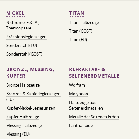
NICKEL
TITAN
Nichrome, FeСrAl, ​​
Titan Halbzeuge
Thermopaare
Titan (GOST)
Präzisionslegierungen
Titan (EU)
Sonderstahl (EU)
Sonderstahl (GOST)
BRONZE, MESSING,
REFRAKTÄR- &
KUPFER
SELTENERDMETALLE
Bronze Halbzeuge
Wolfram
Bronzen & Kupferlegierungen
Molybdän
(EU)
Halbzeuge aus
Kupfer-Nickel-Legierungen
Seltenerdmetallen
Kupfer Halbzeuge
Metalle der Seltenen Erden
Messing Halbzeuge
Lanthanoide
Messing (EU)