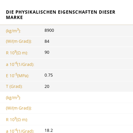
DIE PHYSIKALISCHEN EIGENSCHAFTEN DIESER
MARKE
3
8900
(kg/m
):
(W/(m·Grad)):
84
9
90
R 10
(Ω·m):
-6
a 10
(1/Grad):
-5
0.75
E 10
(MPa):
T (Grad):
20
3
(kg/m
):
(W/(m·Grad)):
9
R 10
(Ω·m):
-6
18.2
a 10
(1/Grad):