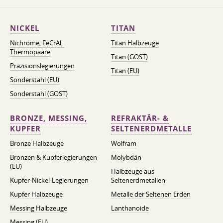
NICKEL
TITAN
Nichrome, FeСrAl, ​​
Titan Halbzeuge
Thermopaare
Titan (GOST)
Präzisionslegierungen
Titan (EU)
Sonderstahl (EU)
Sonderstahl (GOST)
BRONZE, MESSING,
REFRAKTÄR- &
KUPFER
SELTENERDMETALLE
Bronze Halbzeuge
Wolfram
Bronzen & Kupferlegierungen
Molybdän
(EU)
Halbzeuge aus
Kupfer-Nickel-Legierungen
Seltenerdmetallen
Kupfer Halbzeuge
Metalle der Seltenen Erden
Messing Halbzeuge
Lanthanoide
Messing (EU)