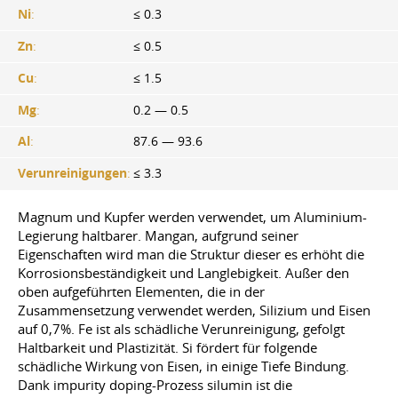
Ni
:
≤ 0.3
Zn
:
≤ 0.5
Cu
:
≤ 1.5
Mg
:
0.2 — 0.5
Al
:
87.6 — 93.6
Verunreinigungen
:
≤ 3.3
Magnum und Kupfer werden verwendet, um Aluminium-
Legierung haltbarer. Mangan, aufgrund seiner
Eigenschaften wird man die Struktur dieser es erhöht die
Korrosionsbeständigkeit und Langlebigkeit. Außer den
oben aufgeführten Elementen, die in der
Zusammensetzung verwendet werden, Silizium und Eisen
auf 0,7%. Fe ist als schädliche Verunreinigung, gefolgt
Haltbarkeit und Plastizität. Si fördert für folgende
schädliche Wirkung von Eisen, in einige Tiefe Bindung.
Dank impurity doping-Prozess silumin ist die