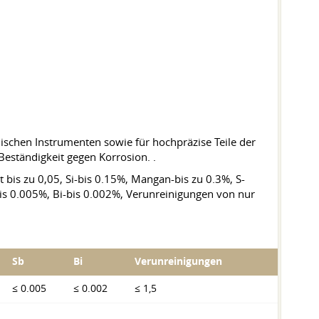
ischen Instrumenten sowie für hochpräzise Teile der
eständigkeit gegen Korrosion. .
 bis zu 0,05, Si-bis 0.15%, Mangan-bis zu 0.3%, S-
bis 0.005%, Bi-bis 0.002%, Verunreinigungen von nur
Sb
Bi
Verunreinigungen
≤ 0.005
≤ 0.002
≤ 1,5