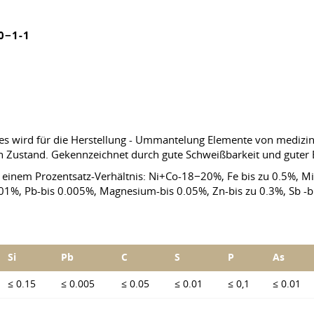
0−1-1
 es wird für die Herstellung - Ummantelung Elemente von medizin
en Zustand. Gekennzeichnet durch gute Schweißbarkeit und guter B
 einem Prozentsatz-Verhältnis: Ni+Co-18−20%, Fe bis zu 0.5%, Mit
.01%, Pb-bis 0.005%, Magnesium-bis 0.05%, Zn-bis zu 0.3%, Sb -
Si
Pb
C
S
P
As
≤ 0.15
≤ 0.005
≤ 0.05
≤ 0.01
≤ 0,1
≤ 0.01