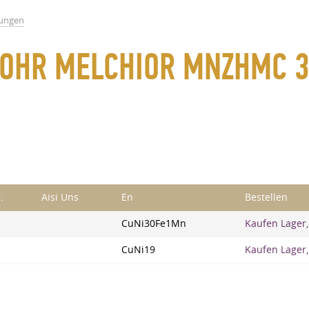
rungen
ROHR MELCHIOR MNZHMC 
.
Aisi Uns
En
Bestellen
CuNi30Fe1Mn
Kaufen Lager,
CuNi19
Kaufen Lager,