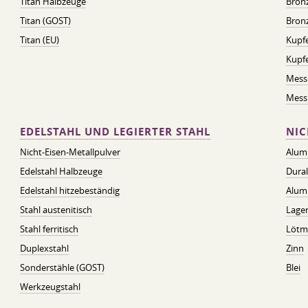
Titan Halbzeuge
Bron
Titan (GOST)
Bronz
Titan (EU)
Kupfe
Kupf
Mess
Messi
EDELSTAHL UND LEGIERTER STAHL
NIC
Nicht-Eisen-Metallpulver
Alum
Edelstahl Halbzeuge
Dura
Edelstahl hitzebeständig
Alum
Stahl austenitisch
Lager
Stahl ferritisch
Lötmi
Duplexstahl
Zinn
Sonderstähle (GOST)
Blei
Werkzeugstahl