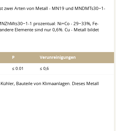
asst zwei Arten von Metall - MN19 und MNDMTs30−1-
 MNZhMts30−1-1 prozentual: Ni+Co - 29−33%, Fe-
andere Elemente sind nur 0,6%. Cu - Metall bildet
P
Verunreinigungen
≤ 0.01
≤ 0,6
ühler, Bauteile von Klimaanlagen. Dieses Metall