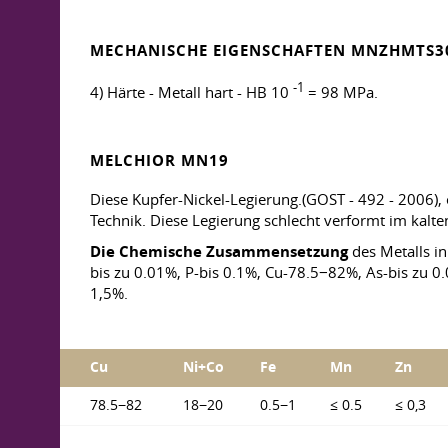
MECHANISCHE EIGENSCHAFTEN MNZHMTS3
-1
4) Härte - Metall hart - HB 10
= 98 MPa.
MELCHIOR MN19
Diese Kupfer-Nickel-Legierung.(GOST - 492 - 2006),
Technik. Diese Legierung schlecht verformt im kalt
Die Chemische Zusammensetzung
des Metalls in
bis zu 0.01%, P-bis 0.1%, Cu-78.5−82%, As-bis zu 0
1,5%.
Cu
Ni+Co
Fe
Mn
Zn
78.5−82
18−20
0.5−1
≤ 0.5
≤ 0,3