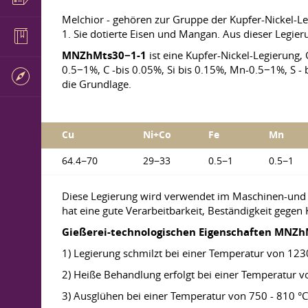
Melchior - gehören zur Gruppe der Kupfer-Nickel-
1. Sie dotierte Eisen und Mangan. Aus dieser Legier
MNZhMts30−1-1
ist eine Kupfer-Nickel-Legierun
0.5−1%, C -bis 0.05%, Si bis 0.15%, Mn-0.5−1%, S - 
die Grundlage.
Cu
Ni+Co
Fe
Mn
64.4−70
29−33
0.5−1
0.5−1
Diese Legierung wird verwendet im Maschinen-und v
hat eine gute Verarbeitbarkeit, Beständigkeit gegen
Gießerei-technologischen Eigenschaften MNZh
1) Legierung schmilzt bei einer Temperatur von 123
2) Heiße Behandlung erfolgt bei einer Temperatur v
3) Ausglühen bei einer Temperatur von 750 - 810 °C