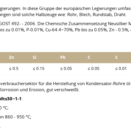
Legierungen. In diese Gruppe der europäischen Legierungen umf
ungen sind solche Halbzeuge wie: Rohr, Blech, Rundstab, Draht.
g, GOST 492- - 2006. Die Chemische Zusammensetzung Neusilber
bis zu 0.01%, P-0.01%, Cu-64.4−70%, Pb bis zu 0.05%, Zn - 0.5%, 
Zn
Si
Pb
C
S
≤ 0.5
≤ 0.15
≤ 0.05
≤ 0.05
≤ 0.01
erbrauchersektor für die Herstellung von Kondensator-Rohre öl-K
 Korrosion und Erosion, gut verschweißt.
Mts30−1-1
:
0 °C;
on 860 - 950 °C;
.