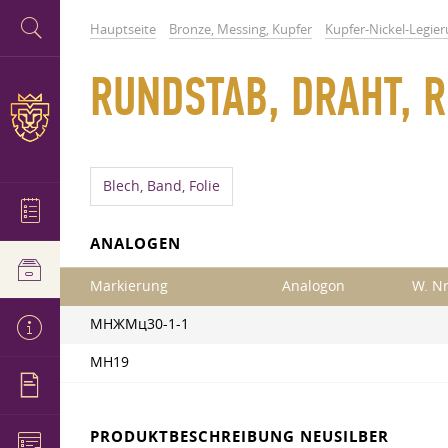
Hauptseite
Bronze, Messing, Kupfer
Kupfer-Nickel-Legie
RUNDSTAB, DRAHT, 
Blech, Band, Folie
ANALOGEN
Markierung
Analogon
W. Nr
МНЖМц30-1-1
МН19
PRODUKTBESCHREIBUNG NEUSILBER