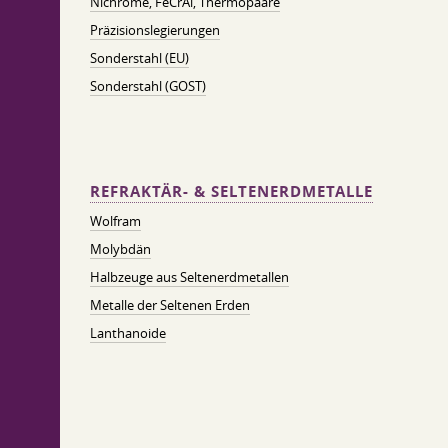
Nichrome, FeСrAl, ​​Thermopaare
Präzisionslegierungen
Sonderstahl (EU)
Sonderstahl (GOST)
REFRAKTÄR- & SELTENERDMETALLE
Wolfram
Molybdän
Halbzeuge aus Seltenerdmetallen
Metalle der Seltenen Erden
Lanthanoide