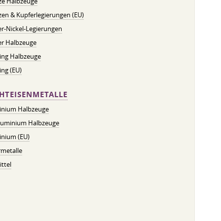
ze Halbzeuge
en & Kupferlegierungen (EU)
r-Nickel-Legierungen
er Halbzeuge
ing Halbzeuge
ng (EU)
HTEISENMETALLE
inium Halbzeuge
luminium Halbzeuge
inium (EU)
metalle
ttel