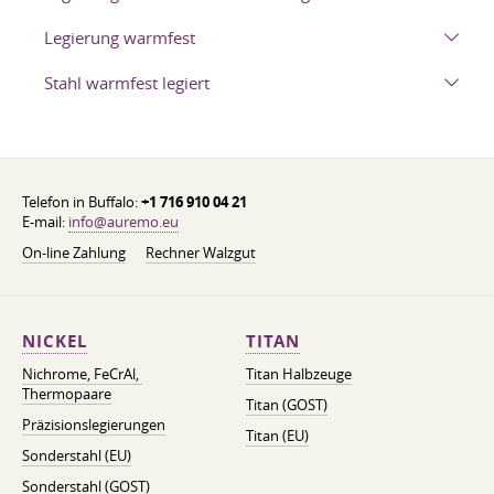
Legierung warmfest
Stahl warmfest legiert
Telefon in Buffalo:
+1 716 910 04 21
E-mail:
info@auremo.eu
On-line Zahlung
Rechner Walzgut
NICKEL
TITAN
Nichrome, FeСrAl, ​​
Titan Halbzeuge
Thermopaare
Titan (GOST)
Präzisionslegierungen
Titan (EU)
Sonderstahl (EU)
Sonderstahl (GOST)