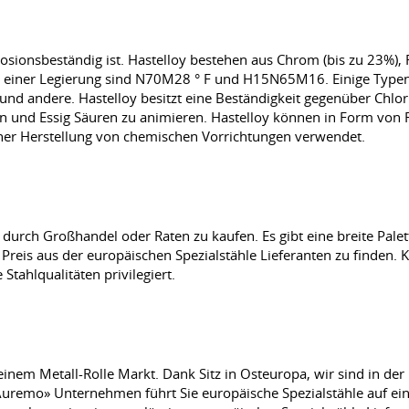
rrosionsbeständig ist. Hastelloy bestehen aus Chrom (bis zu 23%),
s einer Legierung sind N70M28 ° F und H15N65M16. Einige Typen si
 und andere. Hastelloy besitzt eine Beständigkeit gegenüber Chlor
und Essig Säuren zu animieren. Hastelloy können in Form von Fol
iner Herstellung von chemischen Vorrichtungen verwendet.
 durch Großhandel oder Raten zu kaufen. Es gibt eine breite Pal
 Preis aus der europäischen Spezialstähle Lieferanten zu finden. 
Stahlqualitäten privilegiert.
einem Metall-Rolle Markt. Dank Sitz in Osteuropa, wir sind in de
remo» Unternehmen führt Sie europäische Spezialstähle auf eine 