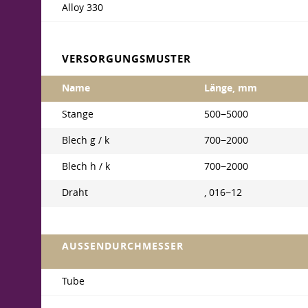
Alloy 330
VERSORGUNGSMUSTER
Name
Länge, mm
Stange
500−5000
Blech g / k
700−2000
Blech h / k
700−2000
Draht
, 016−12
AUSSENDURCHMESSER
Tube