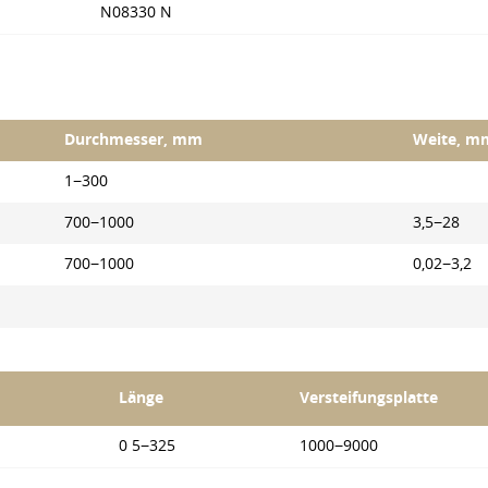
N08330 N
Durchmesser, mm
Weite, m
1−300
700−1000
3,5−28
700−1000
0,02−3,2
Länge
Versteifungsplatte
0 5−325
1000−9000