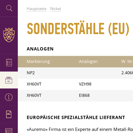
Hauptseite
Nickel
SONDERSTÄHLE (EU)
ANALOGEN
Markierung
Analogon
W. Nr
NP2
2.406
XH60VT
VZH98
XH60VT
EI868
EUROPÄISCHE SPEZIALSTÄHLE LIEFERANT
«Auremo» Firma ist ein Experte auf einem Metall-Rol