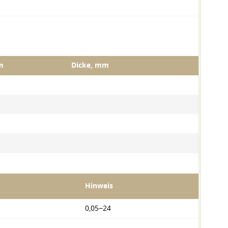
m
Dicke, mm
Hinweis
0,05−24