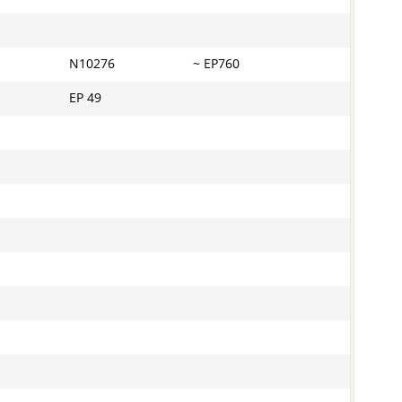
N10276
~ EP760
EP 49