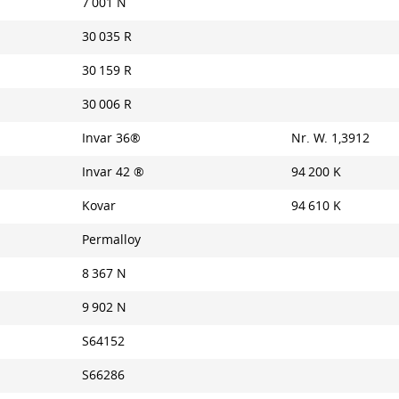
7 001 N
30 035 R
30 159 R
30 006 R
Invar 36®
Nr. W. 1,3912
Invar 42 ®
94 200 K
Kovar
94 610 K
Permalloy
8 367 N
9 902 N
S64152
S66286