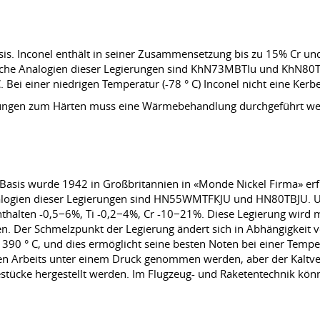
sis. Inconel enthält in seiner Zusammensetzung bis zu 15% Cr un
sche Analogien dieser Legierungen sind KhN73MBTIu und KhN80TB
. Bei einer niedrigen Temperatur (-78 ° C) Inconel nicht eine Kerb
indungen zum Härten muss eine Wärmebehandlung durchgeführt w
 Basis wurde 1942 in Großbritannien in «Monde Nickel Firma» e
alogien dieser Legierungen sind HN55WМTFКJU und HN80ТBJU. Um
nthalten -0,5−6%, Ti -0,2−4%, Cr -10−21%. Diese Legierung wird m
en. Der Schmelzpunkt der Legierung ändert sich in Abhängigkei
1390 ° C, und dies ermöglicht seine besten Noten bei einer Tempe
ißen Arbeits unter einem Druck genommen werden, aber der Kaltv
stücke hergestellt werden. Im Flugzeug- und Raketentechnik kön