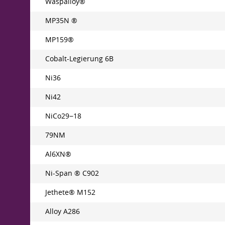
Waspalloy®
MP35N ®
MP159®
Cobalt-Legierung 6B
Ni36
Ni42
NiCo29−18
79NM
Al6XN®
Ni-Span ® C902
Jethete® M152
Alloy A286