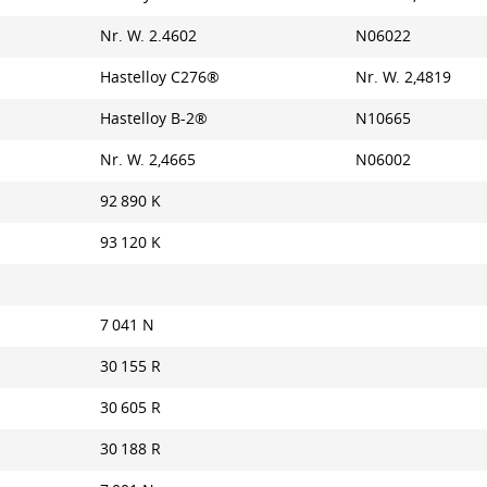
Nr. W. 2.4602
N06022
Hastelloy C276®
Nr. W. 2,4819
Hastelloy B-2®
N10665
Nr. W. 2,4665
N06002
92 890 K
93 120 K
7 041 N
30 155 R
30 605 R
30 188 R