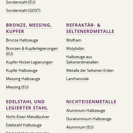
Sonderstahl (EU)
Sonderstahl (GOST)
BRONZE, MESSING,
REFRAKTÄR- &
KUPFER
SELTENERDMETALLE
Bronze Halbzeuge
Wolfram
Bronzen & Kupferlegierungen
Molybdän
(EU)
Halbzeuge aus
Kupfer-Nickel-Legierungen
Seltenerdmetallen
Kupfer Halbzeuge
Metalle der Seltenen Erden
Messing Halbzeuge
Lanthanoide
Messing (EU)
EDELSTAHL UND
NICHTEISENMETALLE
LEGIERTER STAHL
Aluminium Halbzeuge
Nicht-Eisen-Metallpulver
Duraluminium Halbzeuge
Edelstahl Halbzeuge
Aluminium (EU)