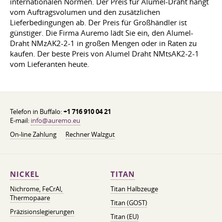
internationalen Normen. Der Preis für Alumel-Draht hängt
vom Auftragsvolumen und den zusätzlichen
Lieferbedingungen ab. Der Preis für Großhändler ist
günstiger. Die Firma Auremo lädt Sie ein, den Alumel-
Draht NMzAK2-2-1 in großen Mengen oder in Raten zu
kaufen. Der beste Preis von Alumel Draht NMtsAK2-2-1
vom Lieferanten heute.
Telefon in Buffalo:
+1 716 910 04 21
E-mail:
info@auremo.eu
On-line Zahlung
Rechner Walzgut
NICKEL
TITAN
Nichrome, FeСrAl, ​​
Titan Halbzeuge
Thermopaare
Titan (GOST)
Präzisionslegierungen
Titan (EU)