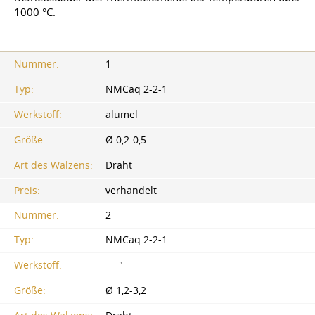
1000 °C.
Nummer:
1
Typ:
NMCaq 2-2-1
Werkstoff:
alumel
Größe:
Ø 0,2-0,5
Art des Walzens:
Draht
Preis:
verhandelt
Nummer:
2
Typ:
NMCaq 2-2-1
Werkstoff:
--- "---
Größe:
Ø 1,2-3,2