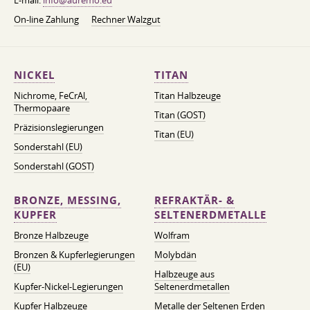
E-mail:
info@auremo.eu
On-line Zahlung
Rechner Walzgut
NICKEL
TITAN
Nichrome, FeСrAl, ​​
Titan Halbzeuge
Thermopaare
Titan (GOST)
Präzisionslegierungen
Titan (EU)
Sonderstahl (EU)
Sonderstahl (GOST)
BRONZE, MESSING,
REFRAKTÄR- &
KUPFER
SELTENERDMETALLE
Bronze Halbzeuge
Wolfram
Bronzen & Kupferlegierungen
Molybdän
(EU)
Halbzeuge aus
Kupfer-Nickel-Legierungen
Seltenerdmetallen
Kupfer Halbzeuge
Metalle der Seltenen Erden