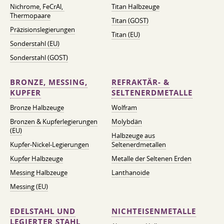
Nichrome, FeСrAl, ​​
Titan Halbzeuge
Thermopaare
Titan (GOST)
Präzisionslegierungen
Titan (EU)
Sonderstahl (EU)
Sonderstahl (GOST)
BRONZE, MESSING,
REFRAKTÄR- &
KUPFER
SELTENERDMETALLE
Bronze Halbzeuge
Wolfram
Bronzen & Kupferlegierungen
Molybdän
(EU)
Halbzeuge aus
Kupfer-Nickel-Legierungen
Seltenerdmetallen
Kupfer Halbzeuge
Metalle der Seltenen Erden
Messing Halbzeuge
Lanthanoide
Messing (EU)
EDELSTAHL UND
NICHTEISENMETALLE
LEGIERTER STAHL