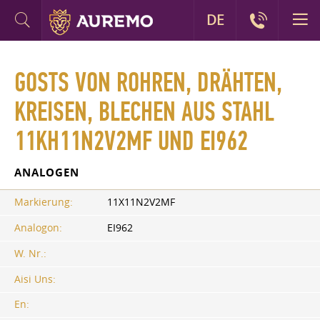
DE
GOSTS VON ROHREN, DRÄHTEN,
KREISEN, BLECHEN AUS STAHL
11KH11N2V2MF UND EI962
ANALOGEN
Markierung:
11X11N2V2MF
Analogon:
EI962
W. Nr.:
Aisi Uns:
En: