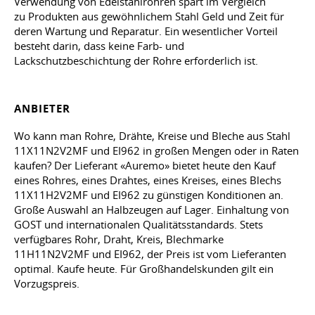
Verwendung von Edelstahlrohren spart im Vergleich
zu Produkten aus gewöhnlichem Stahl Geld und Zeit für
deren Wartung und Reparatur. Ein wesentlicher Vorteil
besteht darin, dass keine Farb- und
Lackschutzbeschichtung der Rohre erforderlich ist.
ANBIETER
Wo kann man Rohre, Drähte, Kreise und Bleche aus Stahl
11X11N2V2MF und EI962 in großen Mengen oder in Raten
kaufen? Der Lieferant «Auremo» bietet heute den Kauf
eines Rohres, eines Drahtes, eines Kreises, eines Blechs
11X11H2V2MF und EI962 zu günstigen Konditionen an.
Große Auswahl an Halbzeugen auf Lager. Einhaltung von
GOST und internationalen Qualitätsstandards. Stets
verfügbares Rohr, Draht, Kreis, Blechmarke
11H11N2V2MF und EI962, der Preis ist vom Lieferanten
optimal. Kaufe heute. Für Großhandelskunden gilt ein
Vorzugspreis.