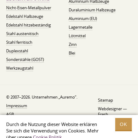
Aluminium Halbzeuge
Nicht-Eisen-Metallpulver
Duraluminium Halbzeuge
Edelstahl Halbzeuge
Aluminium (EU)
Edelstahl hitzebeständig
Lagermetalle
Stahl austenitisch
Lötmittel
Stahl ferritisch
Zinn
Duplexstahl
Blei
Sonderstähle (GOST)
Werkzeugstahl
© 2007–2026. Unternehmen „Auremo”.
Sitemap
Impressum
Webdesigner —
AGB
Fresh
Widerrufsbelehrung
Durch die Nutzung dieser Website erklären
OK
Sie sich die Verwendung von Cookies. Mehr
Datenschutzerklärung
über unsere
Cookie Politik
.