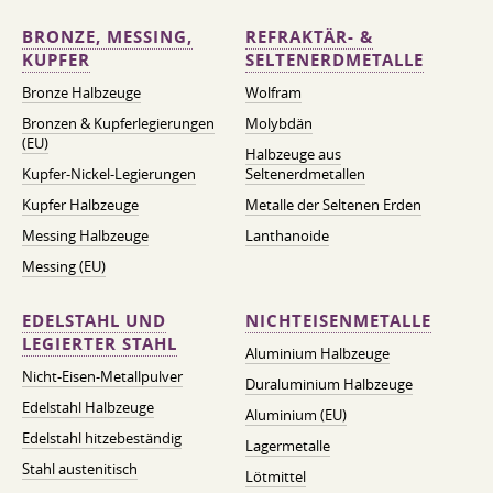
BRONZE, MESSING,
REFRAKTÄR- &
KUPFER
SELTENERDMETALLE
Bronze Halbzeuge
Wolfram
Bronzen & Kupferlegierungen
Molybdän
(EU)
Halbzeuge aus
Kupfer-Nickel-Legierungen
Seltenerdmetallen
Kupfer Halbzeuge
Metalle der Seltenen Erden
Messing Halbzeuge
Lanthanoide
Messing (EU)
EDELSTAHL UND
NICHTEISENMETALLE
LEGIERTER STAHL
Aluminium Halbzeuge
Nicht-Eisen-Metallpulver
Duraluminium Halbzeuge
Edelstahl Halbzeuge
Aluminium (EU)
Edelstahl hitzebeständig
Lagermetalle
Stahl austenitisch
Lötmittel