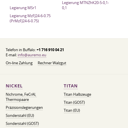
Legierung MTNZhK20-5-0,1-
Legierung MSr1
0,1
Legierung MzFJ24-6-0.75
(PrMzFJ24-6-0.75)
Telefon in Buffalo:
+1 716 910 04 21
E-mail:
info@auremo.eu
On-line Zahlung
Rechner Walzgut
NICKEL
TITAN
Nichrome, FeСrAl, ​​
Titan Halbzeuge
Thermopaare
Titan (GOST)
Präzisionslegierungen
Titan (EU)
Sonderstahl (EU)
Sonderstahl (GOST)