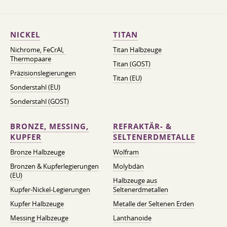
NICKEL
TITAN
Nichrome, FeСrAl, ​​
Titan Halbzeuge
Thermopaare
Titan (GOST)
Präzisionslegierungen
Titan (EU)
Sonderstahl (EU)
Sonderstahl (GOST)
BRONZE, MESSING,
REFRAKTÄR- &
KUPFER
SELTENERDMETALLE
Bronze Halbzeuge
Wolfram
Bronzen & Kupferlegierungen
Molybdän
(EU)
Halbzeuge aus
Kupfer-Nickel-Legierungen
Seltenerdmetallen
Kupfer Halbzeuge
Metalle der Seltenen Erden
Messing Halbzeuge
Lanthanoide