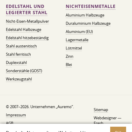
EDELSTAHL UND
NICHTEISENMETALLE
LEGIERTER STAHL
Aluminium Halbzeuge
Nicht-Eisen-Metallpulver
Duraluminium Halbzeuge
Edelstahl Halbzeuge
Aluminium (EU)
Edelstahl hitzebeständig
Lagermetalle
Stahl austenitisch
Lötmittel
Stahl ferritisch
Zinn
Duplexstahl
Blei
Sonderstähle (GOST)
Werkzeugstahl
© 2007–2026. Unternehmen „Auremo”.
Sitemap
Impressum
Webdesigner —
AGB
Fresh
Widerrufsbelehrung