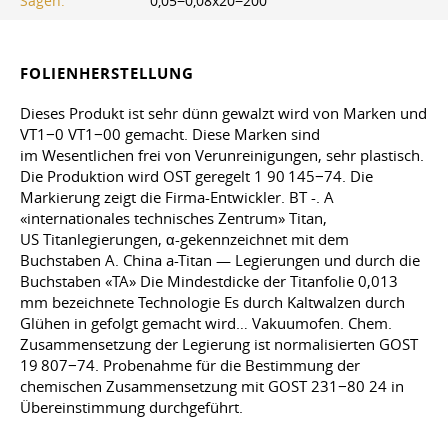
Sägen:
0,05−0,08x20−200
FOLIENHERSTELLUNG
Dieses Produkt ist sehr dünn gewalzt wird von Marken und
VT1−0 VT1−00 gemacht. Diese Marken sind
im Wesentlichen frei von Verunreinigungen, sehr plastisch.
Die Produktion wird OST geregelt 1 90 145−74. Die
Markierung zeigt die Firma-Entwickler. BT -. A
«internationales technisches Zentrum» Titan,
US Titanlegierungen, α-gekennzeichnet mit dem
Buchstaben A. China a-Titan — Legierungen und durch die
Buchstaben «TA» Die Mindestdicke der Titanfolie 0,013
mm bezeichnete Technologie Es durch Kaltwalzen durch
Glühen in gefolgt gemacht wird… Vakuumofen. Chem.
Zusammensetzung der Legierung ist normalisierten GOST
19 807−74. Probenahme für die Bestimmung der
chemischen Zusammensetzung mit GOST 231−80 24 in
Übereinstimmung durchgeführt.