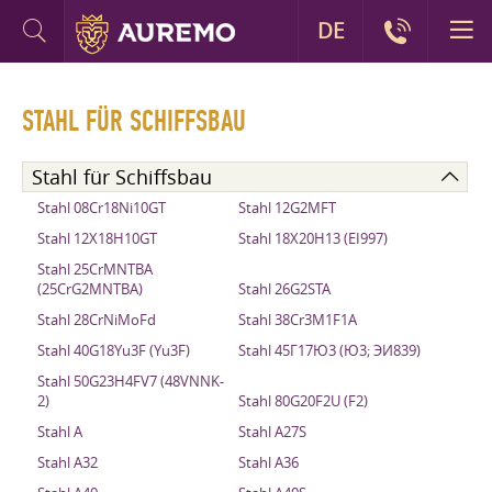
DE
STAHL FÜR SCHIFFSBAU
Stahl für Schiffsbau
Stahl 08Cr18Ni10GT
Stahl 12G2MFT
Stahl 12X18H10GT
Stahl 18X20H13 (EI997)
Stahl 25CrMNTBA
(25CrG2MNTBA)
Stahl 26G2STA
Stahl 28CrNiMoFd
Stahl 38Cr3M1F1A
Stahl 40G18Yu3F (Yu3F)
Stahl 45Г17Ю3 (Ю3; ЭИ839)
Stahl 50G23H4FV7 (48VNNK-
2)
Stahl 80G20F2U (F2)
Stahl A
Stahl A27S
Stahl A32
Stahl A36