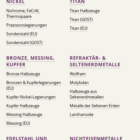
NICKEL
TITAN
Nichrome, FeСrAl, ​​
Titan Halbzeuge
Thermopaare
Titan (GOST)
Präzisionslegierungen
Titan (EU)
Sonderstahl (EU)
Sonderstahl (GOST)
BRONZE, MESSING,
REFRAKTÄR- &
KUPFER
SELTENERDMETALLE
Bronze Halbzeuge
Wolfram
Bronzen & Kupferlegierungen
Molybdän
(EU)
Halbzeuge aus
Kupfer-Nickel-Legierungen
Seltenerdmetallen
Kupfer Halbzeuge
Metalle der Seltenen Erden
Messing Halbzeuge
Lanthanoide
Messing (EU)
EDELSTAHL UND
NICHTEISENMETALLE