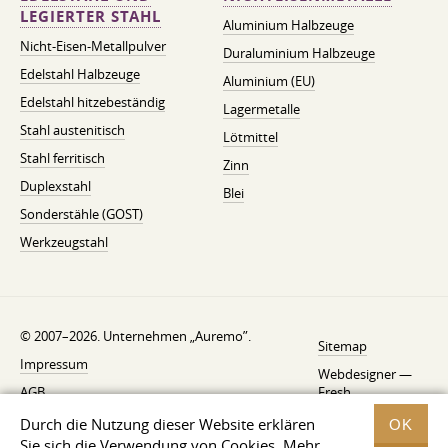
LEGIERTER STAHL
Aluminium Halbzeuge
Nicht-Eisen-Metallpulver
Duraluminium Halbzeuge
Edelstahl Halbzeuge
Aluminium (EU)
Edelstahl hitzebeständig
Lagermetalle
Stahl austenitisch
Lötmittel
Stahl ferritisch
Zinn
Duplexstahl
Blei
Sonderstähle (GOST)
Werkzeugstahl
© 2007–2026. Unternehmen „Auremo”.
Sitemap
Impressum
Webdesigner —
AGB
Fresh
Widerrufsbelehrung
Durch die Nutzung dieser Website erklären
OK
Sie sich die Verwendung von Cookies. Mehr