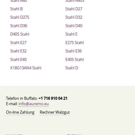
Stahl A40
Stahl A40S
Stahl B
Stahl D27
Stahl D27S
Stahl D32
Stahl D36
Stahl D40
D40S Stahl
Stahl E
Stahl E27
E27S Stahl
Stahl E32
Stahl E36
Stahl E40
E40S Stahl
X18G13AN4 Stahl
Stahl D
Telefon in Buffalo:
+1 716 910 04 21
E-mail:
info@auremo.eu
On-line Zahlung
Rechner Walzgut