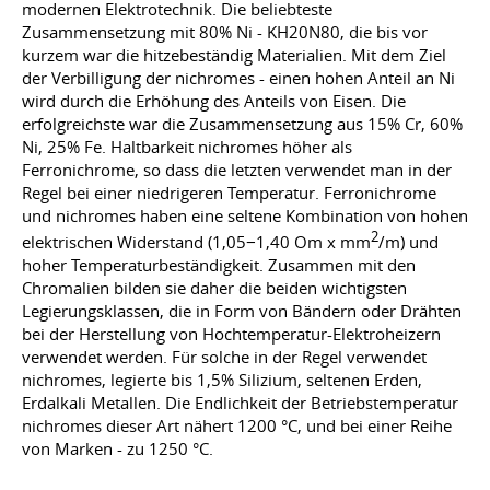
modernen Elektrotechnik. Die beliebteste
Zusammensetzung mit 80% Ni - KH20N80, die bis vor
kurzem war die hitzebeständig Materialien. Mit dem Ziel
der Verbilligung der nichromes - einen hohen Anteil an Ni
wird durch die Erhöhung des Anteils von Eisen. Die
erfolgreichste war die Zusammensetzung aus 15% Cr, 60%
Ni, 25% Fe. Haltbarkeit nichromes höher als
Ferronichrome, so dass die letzten verwendet man in der
Regel bei einer niedrigeren Temperatur. Ferronichrome
und nichromes haben eine seltene Kombination von hohen
2
elektrischen Widerstand (1,05−1,40 Om x mm
/m) und
hoher Temperaturbeständigkeit. Zusammen mit den
Chromalien bilden sie daher die beiden wichtigsten
Legierungsklassen, die in Form von Bändern oder Drähten
bei der Herstellung von Hochtemperatur-Elektroheizern
verwendet werden. Für solche in der Regel verwendet
nichromes, legierte bis 1,5% Silizium, seltenen Erden,
Erdalkali Metallen. Die Endlichkeit der Betriebstemperatur
nichromes dieser Art nähert 1200 °C, und bei einer Reihe
von Marken - zu 1250 °C.