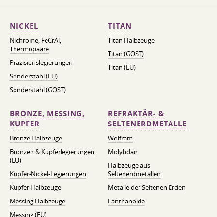
NICKEL
TITAN
Nichrome, FeСrAl, ​​
Titan Halbzeuge
Thermopaare
Titan (GOST)
Präzisionslegierungen
Titan (EU)
Sonderstahl (EU)
Sonderstahl (GOST)
BRONZE, MESSING,
REFRAKTÄR- &
KUPFER
SELTENERDMETALLE
Bronze Halbzeuge
Wolfram
Bronzen & Kupferlegierungen
Molybdän
(EU)
Halbzeuge aus
Kupfer-Nickel-Legierungen
Seltenerdmetallen
Kupfer Halbzeuge
Metalle der Seltenen Erden
Messing Halbzeuge
Lanthanoide
Messing (EU)