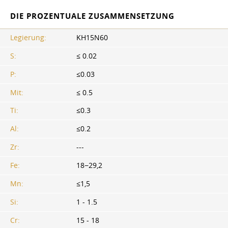
DIE PROZENTUALE ZUSAMMENSETZUNG
Legierung:
KH15N60
S:
≤ 0.02
P:
≤0.03
Mit:
≤ 0.5
Ti:
≤0.3
Al:
≤0.2
Zr:
---
Fe:
18−29,2
Mn:
≤1,5
Si:
1 - 1.5
Cr:
15 - 18