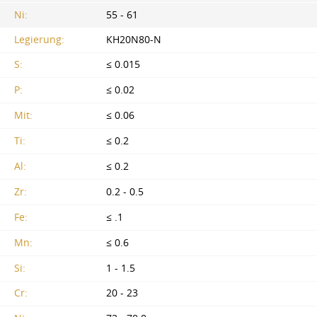
Ni:
55 - 61
Legierung:
KH20N80-N
S:
≤ 0.015
P:
≤ 0.02
Mit:
≤ 0.06
Ti:
≤ 0.2
Al:
≤ 0.2
Zr:
0.2 - 0.5
Fe:
≤ .1
Mn:
≤ 0.6
Si:
1 - 1.5
Cr:
20 - 23