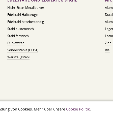
EDELSTAHL UND LEGIERTER STAHL
NIC
Nicht-Eisen-Metallpulver
Alum
Edelstahl Halbzeuge
Dura
Edelstahl hitzebeständig
Alum
Stahl austenitisch
Lager
Stahl ferritisch
Lötmi
Duplexstahl
Zinn
Sonderstähle (GOST)
Blei
Werkzeugstahl
wendung von Cookies. Mehr über unsere
Cookie Politik
.