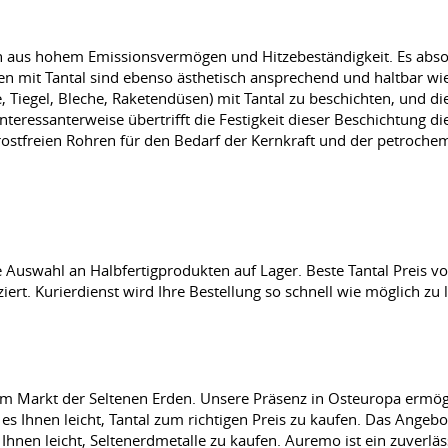
on aus hohem Emissionsvermögen und Hitzebeständigkeit. Es absor
 mit Tantal sind ebenso ästhetisch ansprechend und haltbar wi
 Tiegel, Bleche, Raketendüsen) mit Tantal zu beschichten, und d
nteressanterweise übertrifft die Festigkeit dieser Beschichtung d
rostfreien Rohren für den Bedarf der Kernkraft und der petroche
e Auswahl an Halbfertigprodukten auf Lager. Beste Tantal Preis 
ziert. Kurierdienst wird Ihre Bestellung so schnell wie möglich zu l
dem Markt der Seltenen Erden. Unsere Präsenz in Osteuropa ermö
 Ihnen leicht, Tantal zum richtigen Preis zu kaufen. Das Angebo
hnen leicht, Seltenerdmetalle zu kaufen. Auremo ist ein zuverläss