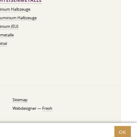
HTEISENMETALLE
inium Halbzeuge
luminium Halbzeuge
inium (EU)
metalle
ttel
Sitemap
Webdesigner —
Fresh
OK